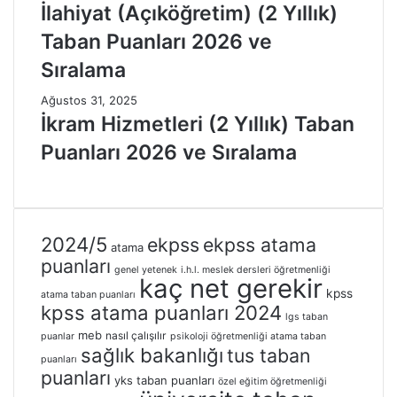
İlahiyat (Açıköğretim) (2 Yıllık)
Taban Puanları 2026 ve
Sıralama
Ağustos 31, 2025
İkram Hizmetleri (2 Yıllık) Taban
Puanları 2026 ve Sıralama
2024/5
ekpss
ekpss atama
atama
puanları
genel yetenek
i.h.l. meslek dersleri öğretmenliği
kaç net gerekir
kpss
atama taban puanları
kpss atama puanları 2024
lgs taban
meb
nasıl çalışılır
puanlar
psikoloji öğretmenliği atama taban
sağlık bakanlığı
tus taban
puanları
puanları
yks taban puanları
özel eğitim öğretmenliği