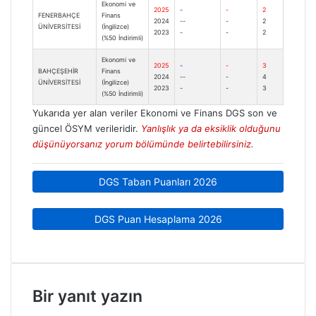
Ekonomi ve
2025
-
-
2
FENERBAHÇE
Finans
2024
--
-
2
ÜNİVERSİTESİ
(İngilizce)
2023
-
-
2
(%50 İndirimli)
Ekonomi ve
2025
-
-
3
BAHÇEŞEHİR
Finans
2024
--
-
4
ÜNİVERSİTESİ
(İngilizce)
2023
-
-
3
(%50 İndirimli)
Yukarıda yer alan veriler Ekonomi ve Finans DGS son ve
güncel ÖSYM verileridir.
Yanlışlık ya da eksiklik olduğunu
düşünüyorsanız yorum bölümünde belirtebilirsiniz.
DGS Taban Puanları 2026
DGS Puan Hesaplama 2026
Bir yanıt yazın