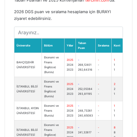
Taban Puanları ve 2025 kontenjanları
tercihin.com
‘da.
2026 DGS puan ve sıralama hesaplama için
BURAYI
ziyaret edebilirsiniz.
Taban
Üniversite
Bölüm
Yıllar
Sıralama
Kont
Puan
Ekonomi ve
2025
-
-
1
BAHÇEŞEHİR
Finans
2024
268,12401
-
1
ÜNİVERSİTESİ
(İngilizce)
2023
292,64316
-
1
(Burslu)
Ekonomi ve
2025
-
-
2
İSTANBUL BİLGİ
Finans
2024
252,05384
-
2
ÜNİVERSİTESİ
(İngilizce)
2023
293,81195
-
1
(Burslu)
Ekonomi ve
2025
-
-
1
İSTANBUL AYDIN
Finans
2024
248,73261
-
1
ÜNİVERSİTESİ
(Burslu)
2023
240,65083
-
1
Ekonomi ve
2025
-
-
8
İSTANBUL BİLGİ
Finans
2024
241,32617
-
8
ÜNİVERSİTESİ
(İngilizce)