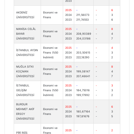
2023
2025
-
-
6
AKDENİZ
Ekonomi ve
2024
211,56073
-
3
ÜNİVERSİTESİ
Finans
2023
211,74553
-
6
MANİSA CELÂL
2025
-
-
8
Ekonomi ve
BAYAR
2024
208,90389
-
4
Finans
ÜNİVERSİTESİ
2023
204,03186
-
7
Ekonomi ve
2025
-
-
4
İSTANBUL AYDIN
Finans (%50
2024
203,50615
-
3
ÜNİVERSİTESİ
İndirimli)
2023
222,18290
-
2
MUĞLA SITKI
2025
-
-
8
Ekonomi ve
KOÇMAN
2024
199,08147
-
4
Finans
ÜNİVERSİTESİ
2023
207,46641
-
7
İSTANBUL
Ekonomi ve
2025
-
-
3
GELİŞİM
Finans (%50
2024
184,75016
-
3
ÜNİVERSİTESİ
İndirimli)
2023
199,17992
-
2
BURDUR
2025
-
-
6
MEHMET AKİF
Ekonomi ve
2024
180,67164
-
3
ERSOY
Finans
2023
197,81676
-
5
ÜNİVERSİTESİ
Ekonomi ve
2025
-
-
2
PİRİ REİS
Finans