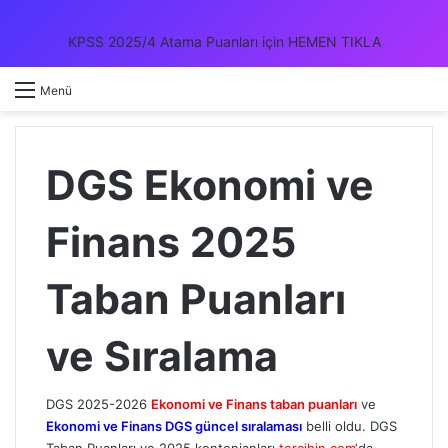
KPSS 2025/4 Atama Puanları için HEMEN TIKLA
Kayıt 
A
Menü
DGS Ekonomi ve
Finans 2025
Taban Puanları
ve Sıralama
DGS 2025-2026
Ekonomi ve Finans taban puanları
ve
Ekonomi ve Finans DGS güncel sıralaması
belli oldu. DGS