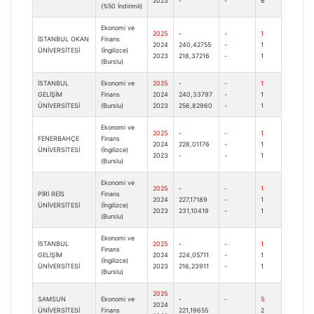
2023
-
-
6
(%50 İndirimli)
Ekonomi ve
2025
-
-
1
İSTANBUL OKAN
Finans
2024
240,42755
-
1
ÜNİVERSİTESİ
(İngilizce)
2023
218,37216
-
1
(Burslu)
İSTANBUL
Ekonomi ve
2025
-
-
1
GELİŞİM
Finans
2024
240,33797
-
1
ÜNİVERSİTESİ
(Burslu)
2023
256,82960
-
1
Ekonomi ve
2025
-
-
1
FENERBAHÇE
Finans
2024
228,01176
-
1
ÜNİVERSİTESİ
(İngilizce)
2023
-
-
1
(Burslu)
Ekonomi ve
2025
-
-
1
PİRİ REİS
Finans
2024
227,17189
-
1
ÜNİVERSİTESİ
(İngilizce)
2023
231,10419
-
1
(Burslu)
Ekonomi ve
İSTANBUL
2025
-
-
1
Finans
GELİŞİM
2024
224,05711
-
1
(İngilizce)
ÜNİVERSİTESİ
2023
216,23911
-
1
(Burslu)
2025
SAMSUN
Ekonomi ve
-
-
5
2024
ÜNİVERSİTESİ
Finans
221,19655
2