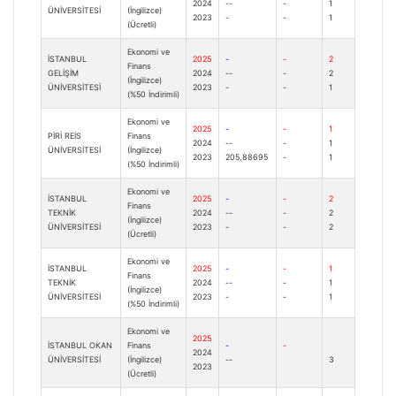
2024
--
-
1
ÜNİVERSİTESİ
(İngilizce)
2023
-
-
1
(Ücretli)
Ekonomi ve
İSTANBUL
2025
-
-
2
Finans
GELİŞİM
2024
--
-
2
(İngilizce)
ÜNİVERSİTESİ
2023
-
-
1
(%50 İndirimli)
Ekonomi ve
2025
-
-
1
PİRİ REİS
Finans
2024
--
-
1
ÜNİVERSİTESİ
(İngilizce)
2023
205,88695
-
1
(%50 İndirimli)
Ekonomi ve
İSTANBUL
2025
-
-
2
Finans
TEKNİK
2024
--
-
2
(İngilizce)
ÜNİVERSİTESİ
2023
-
-
2
(Ücretli)
Ekonomi ve
İSTANBUL
2025
-
-
1
Finans
TEKNİK
2024
--
-
1
(İngilizce)
ÜNİVERSİTESİ
2023
-
-
1
(%50 İndirimli)
Ekonomi ve
2025
İSTANBUL OKAN
Finans
-
-
2024
ÜNİVERSİTESİ
(İngilizce)
--
3
2023
(Ücretli)