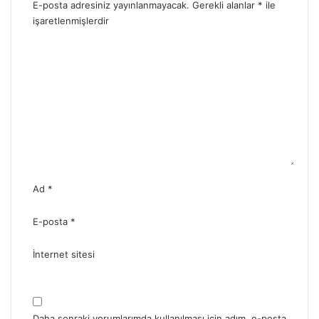
E-posta adresiniz yayınlanmayacak.
Gerekli alanlar
*
ile
işaretlenmişlerdir
Y
o
r
u
m
*
Ad
*
E-posta
*
İnternet sitesi
Daha sonraki yorumlarımda kullanılması için adım, e-posta