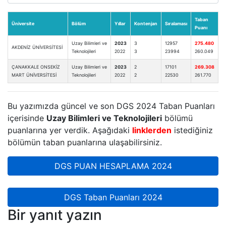
Taban
Üniversite
Bölüm
Yıllar
Kontenjan
Sıralaması
Puanı
Uzay Bilimleri ve
2023
3
12957
275.480
AKDENİZ ÜNİVERSİTESİ
Teknolojileri
2022
3
23994
260.049
ÇANAKKALE ONSEKİZ
Uzay Bilimleri ve
2023
2
17101
269.308
MART ÜNİVERSİTESİ
Teknolojileri
2022
2
22530
261.770
Bu yazımızda güncel ve son DGS 2024 Taban Puanları
içerisinde
Uzay Bilimleri ve Teknolojileri
bölümü
puanlarına yer verdik. Aşağıdaki
linklerden
istediğiniz
bölümün taban puanlarına ulaşabilirsiniz.
DGS PUAN HESAPLAMA 2024
DGS Taban Puanları 2024
Bir yanıt yazın