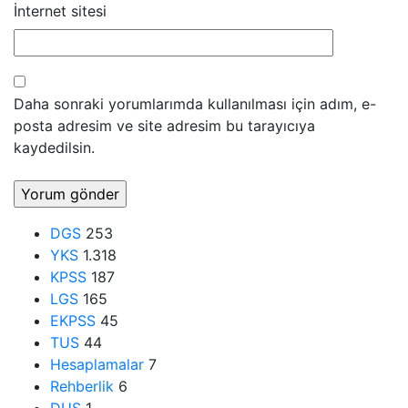
İnternet sitesi
Daha sonraki yorumlarımda kullanılması için adım, e-
posta adresim ve site adresim bu tarayıcıya
kaydedilsin.
DGS
253
YKS
1.318
KPSS
187
LGS
165
EKPSS
45
TUS
44
Hesaplamalar
7
Rehberlik
6