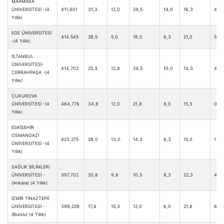
MARMARA
ÜNİVERSİTESİ -(4
411,601
31,3
12,0
24,5
14,0
16,3
4,0
Yıllık)
EGE ÜNİVERSİTESİ
414,545
28,5
5,0
18,0
6,3
21,0
5,0
-(4 Yıllık)
İSTANBUL
ÜNİVERSİTESİ-
414,702
25,3
12,8
24,5
10,0
14,3
4,0
CERRAHPAŞA -(4
Yıllık)
ÇUKUROVA
ÜNİVERSİTESİ -(4
464,776
34,8
12,0
21,8
8,0
15,3
0,8
Yıllık)
ESKİŞEHİR
OSMANGAZİ
423,275
28,0
13,0
14,3
8,3
15,0
1,0
ÜNİVERSİTESİ -(4
Yıllık)
SAĞLIK BİLİMLERİ
ÜNİVERSİTESİ -
397,702
20,8
9,8
10,5
8,3
22,3
4,8
(Ankara) (4 Yıllık)
İZMİR TINAZTEPE
ÜNİVERSİTESİ -
399,229
17,8
15,3
12,0
6,0
21,8
6,0
(Burslu) (4 Yıllık)