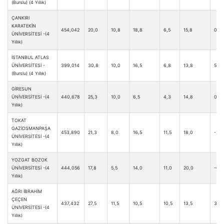
(Burslu) (4 Yıllık)
ÇANKIRI
KARATEKİN
454,042
20,0
10,8
18,8
6,5
15,8
0,3
ÜNİVERSİTESİ -(4
Yıllık)
İSTANBUL ATLAS
ÜNİVERSİTESİ -
399,014
30,8
10,0
16,5
6,8
13,8
5,3
(Burslu) (4 Yıllık)
GİRESUN
ÜNİVERSİTESİ -(4
440,678
25,3
10,0
6,5
4,3
14,8
0,5
Yıllık)
TOKAT
GAZİOSMANPAŞA
453,890
21,3
8,0
16,5
11,5
18,0
-2,5
ÜNİVERSİTESİ -(4
Yıllık)
YOZGAT BOZOK
ÜNİVERSİTESİ -(4
444,056
17,8
5,5
14,0
11,0
20,0
-0,5
Yıllık)
AĞRI İBRAHİM
ÇEÇEN
437,432
27,5
11,5
10,5
10,5
13,5
3,3
ÜNİVERSİTESİ -(4
Yıllık)