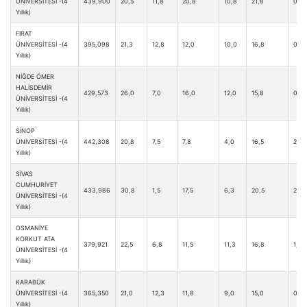
ÜNİVERSİTESİ -(4
439,900
20,5
11,8
20,8
10,8
21,8
0,5
Yıllık)
FIRAT
ÜNİVERSİTESİ -(4
395,098
21,3
12,8
12,0
10,0
16,8
0,0
Yıllık)
NİĞDE ÖMER
HALİSDEMİR
429,573
26,0
7,0
16,0
12,0
15,8
0,8
ÜNİVERSİTESİ -(4
Yıllık)
SİNOP
ÜNİVERSİTESİ -(4
442,308
20,8
7,5
7,8
4,0
16,5
2,3
Yıllık)
SİVAS
CUMHURİYET
433,986
30,8
1,5
17,5
6,3
20,5
2,8
ÜNİVERSİTESİ -(4
Yıllık)
OSMANİYE
KORKUT ATA
379,921
22,5
6,8
11,5
11,3
16,8
1,0
ÜNİVERSİTESİ -(4
Yıllık)
KARABÜK
ÜNİVERSİTESİ -(4
365,350
21,0
12,3
11,8
9,0
15,0
0,8
Yıllık)