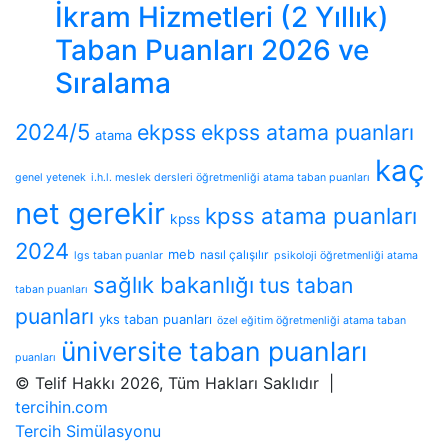
İkram Hizmetleri (2 Yıllık)
Taban Puanları 2026 ve
Sıralama
2024/5
ekpss
ekpss atama puanları
atama
kaç
genel yetenek
i.h.l. meslek dersleri öğretmenliği atama taban puanları
net gerekir
kpss atama puanları
kpss
2024
meb
nasıl çalışılır
lgs taban puanlar
psikoloji öğretmenliği atama
sağlık bakanlığı
tus taban
taban puanları
puanları
yks taban puanları
özel eğitim öğretmenliği atama taban
üniversite taban puanları
puanları
© Telif Hakkı 2026, Tüm Hakları Saklıdır |
tercihin.com
Tercih Simülasyonu