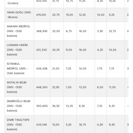
433,515
21,75
10,75
11,25
9,25
15,25
2,75
-Ücretsiz
YAKIN DOĞU ÜNİV.
415,100
23,75
15,00
12,25
14,00
5,25
2,75
-(Burslu)
ANKARA MEDİPOL
ÜNİV. -(%50
388,950
23,00
6,75
16,00
3,50
22,75
0,0
İndirimli)
LOKMAN HEKİM
ÜNİV. -(%50
421,330
24,25
9,00
16,00
4,25
14,00
2,75
İndirimli)
İSTANBUL
MEDİPOL ÜNİV. -
436,456
21,00
7,25
14,00
7,75
7,75
3,25
(%50 İndirimli)
ANTALYA BİLİM
ÜNİV. -(%50
448,243
22,50
1,00
13,00
6,00
11,00
-0,2
İndirimli)
DEMİROĞLU BİLİM
ÜNİV. -(%50
393,665
26,50
13,25
8,50
7,25
6,25
-0,2
İndirimli)
İZMİR TINAZTEPE
ÜNİV. -(%50
434,146
15,00
5,25
18,75
0,50
9,50
3,0
İndirimli)