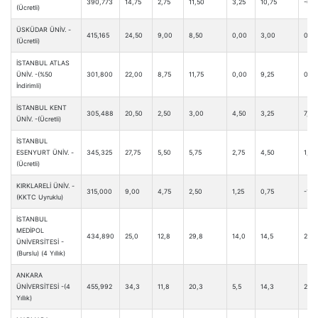
390,773
14,75
2,75
11,50
3,25
10,75
-0,2
(Ücretli)
ÜSKÜDAR ÜNİV. -
415,165
24,50
9,00
8,50
0,00
3,00
0,75
(Ücretli)
İSTANBUL ATLAS
ÜNİV. -(%50
301,800
22,00
8,75
11,75
0,00
9,25
0,0
İndirimli)
İSTANBUL KENT
305,488
20,50
2,50
3,00
4,50
3,25
7,00
ÜNİV. -(Ücretli)
İSTANBUL
ESENYURT ÜNİV. -
345,325
27,75
5,50
5,75
2,75
4,50
1,50
(Ücretli)
KIRKLARELİ ÜNİV. -
315,000
9,00
4,75
2,50
1,25
0,75
-1,0
(KKTC Uyruklu)
İSTANBUL
MEDİPOL
434,890
25,0
12,8
29,8
14,0
14,5
2,5
ÜNİVERSİTESİ -
(Burslu) (4 Yıllık)
ANKARA
ÜNİVERSİTESİ -(4
455,992
34,3
11,8
20,3
5,5
14,3
2,8
Yıllık)