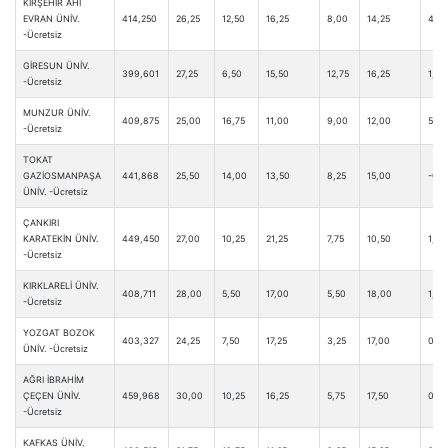
KIRŞEHİR AHİ
EVRAN ÜNİV.
414,250
26,25
12,50
16,25
8,00
14,25
4,75
-Ücretsiz
GİRESUN ÜNİV.
399,601
27,25
6,50
15,50
12,75
16,25
1,25
-Ücretsiz
MUNZUR ÜNİV.
409,875
25,00
16,75
11,00
9,00
12,00
5,25
-Ücretsiz
TOKAT
GAZİOSMANPAŞA
441,868
25,50
14,00
13,50
8,25
15,00
-0,2
ÜNİV. -Ücretsiz
ÇANKIRI
KARATEKİN ÜNİV.
449,450
27,00
10,25
21,25
7,75
10,50
1,00
-Ücretsiz
KIRKLARELİ ÜNİV.
408,711
28,00
5,50
17,00
5,50
18,00
1,00
-Ücretsiz
YOZGAT BOZOK
403,327
24,25
7,50
17,25
3,25
17,00
0,0
ÜNİV. -Ücretsiz
AĞRI İBRAHİM
ÇEÇEN ÜNİV.
459,968
30,00
10,25
16,25
5,75
17,50
0,75
-Ücretsiz
KAFKAS ÜNİV.