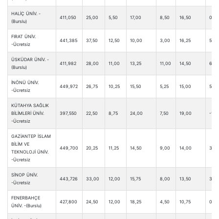
HALİÇ ÜNİV. -
411,050
25,00
5,50
17,00
8,50
16,50
0,50
(Burslu)
FIRAT ÜNİV.
441,385
37,50
12,50
10,00
3,00
16,25
5,50
-Ücretsiz
ÜSKÜDAR ÜNİV. -
411,982
28,00
11,00
13,25
11,00
14,50
6,25
(Burslu)
İNÖNÜ ÜNİV.
449,972
26,75
10,25
15,50
5,25
15,00
5,25
-Ücretsiz
KÜTAHYA SAĞLIK
BİLİMLERİ ÜNİV.
397,550
22,50
8,75
24,00
7,50
19,00
-1,0
-Ücretsiz
GAZİANTEP İSLAM
BİLİM VE
449,700
20,25
11,25
14,50
9,00
14,00
3,0
TEKNOLOJİ ÜNİV.
-Ücretsiz
SİNOP ÜNİV.
443,726
33,00
12,00
15,75
8,00
13,50
3,75
-Ücretsiz
FENERBAHÇE
427,800
24,50
12,00
18,25
4,50
10,75
0,50
ÜNİV. -(Burslu)