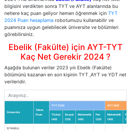
bilgisini verdikten sonra TYT ve AYT alanlarında bu
netlere kaç puan geliyor hemen öğrenmek için
TYT
2024 Puan hesaplama
robotumuzu kullanabilir ve
puanınıza uygun gelebilecek üniversite ve bölümleri
görebilirsiniz.
Ebelik (Fakülte) için AYT-TYT
Kaç Net Gerekir 2024 ?
Aşağda bulunan veriler 2023 yılı Ebelik (Fakülte)
bölümünü kazanan en son kişinin TYT ,AYT ve YDT net
verileridir.
TYT (120)
AYT (80)
Taban
Üniversite
Puan
Türkçe
Sosyal
Matematik
Fen
Matematik
Fizik
(40)
(20)
(40)
(20)
(40)
(14)
İSTANBUL