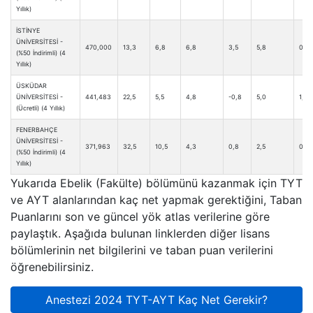
Yıllık)
İSTİNYE
ÜNİVERSİTESİ -
470,000
13,3
6,8
6,8
3,5
5,8
0,0
(%50 İndirimli) (4
Yıllık)
ÜSKÜDAR
ÜNİVERSİTESİ -
441,483
22,5
5,5
4,8
-0,8
5,0
1,8
(Ücretli) (4 Yıllık)
FENERBAHÇE
ÜNİVERSİTESİ -
371,963
32,5
10,5
4,3
0,8
2,5
0,0
(%50 İndirimli) (4
Yıllık)
Yukarıda Ebelik (Fakülte) bölümünü kazanmak için TYT
ve AYT alanlarından kaç net yapmak gerektiğini, Taban
Puanlarını son ve güncel yök atlas verilerine göre
paylaştık. Aşağıda bulunan linklerden diğer lisans
bölümlerinin net bilgilerini ve taban puan verilerini
öğrenebilirsiniz.
Anestezi 2024 TYT-AYT Kaç Net Gerekir?