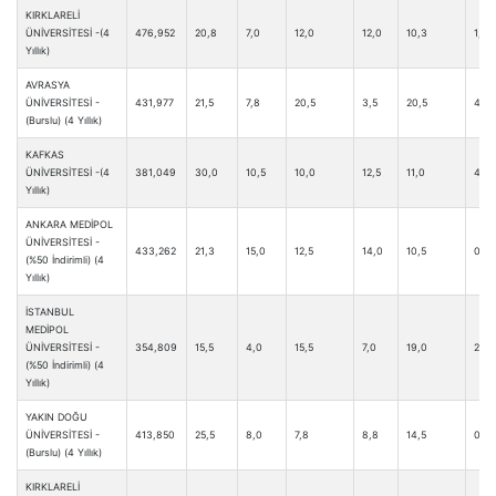
KIRKLARELİ
ÜNİVERSİTESİ -(4
476,952
20,8
7,0
12,0
12,0
10,3
1,8
Yıllık)
AVRASYA
ÜNİVERSİTESİ -
431,977
21,5
7,8
20,5
3,5
20,5
4,8
(Burslu) (4 Yıllık)
KAFKAS
ÜNİVERSİTESİ -(4
381,049
30,0
10,5
10,0
12,5
11,0
4,5
Yıllık)
ANKARA MEDİPOL
ÜNİVERSİTESİ -
433,262
21,3
15,0
12,5
14,0
10,5
0,3
(%50 İndirimli) (4
Yıllık)
İSTANBUL
MEDİPOL
ÜNİVERSİTESİ -
354,809
15,5
4,0
15,5
7,0
19,0
2,3
(%50 İndirimli) (4
Yıllık)
YAKIN DOĞU
ÜNİVERSİTESİ -
413,850
25,5
8,0
7,8
8,8
14,5
0,0
(Burslu) (4 Yıllık)
KIRKLARELİ