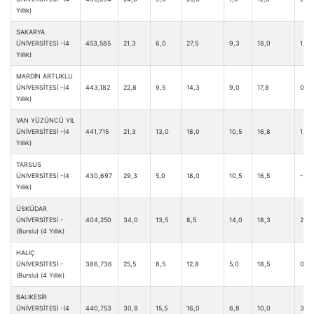
Yıllık)
SAKARYA
ÜNİVERSİTESİ -(4
453,585
21,3
6,0
27,5
9,3
18,0
1,0
Yıllık)
MARDİN ARTUKLU
ÜNİVERSİTESİ -(4
443,182
22,8
9,5
14,3
9,0
17,8
0,3
Yıllık)
VAN YÜZÜNCÜ YIL
ÜNİVERSİTESİ -(4
441,715
21,3
13,0
18,0
10,5
16,8
1,3
Yıllık)
TARSUS
ÜNİVERSİTESİ -(4
430,697
29,3
5,0
18,0
10,5
16,5
-1,3
Yıllık)
ÜSKÜDAR
ÜNİVERSİTESİ -
404,250
34,0
13,5
8,5
14,0
18,3
2,5
(Burslu) (4 Yıllık)
HALİÇ
ÜNİVERSİTESİ -
386,736
25,5
8,5
12,8
5,0
18,5
0,0
(Burslu) (4 Yıllık)
BALIKESİR
ÜNİVERSİTESİ -(4
440,753
30,8
15,5
16,0
6,8
10,0
3,8