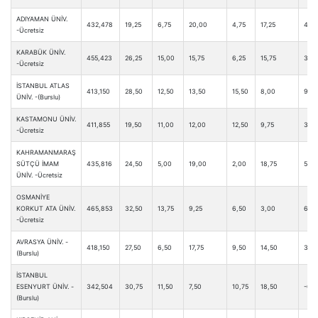
ADIYAMAN ÜNİV.
432,478
19,25
6,75
20,00
4,75
17,25
4,75
-Ücretsiz
KARABÜK ÜNİV.
455,423
26,25
15,00
15,75
6,25
15,75
3,75
-Ücretsiz
İSTANBUL ATLAS
413,150
28,50
12,50
13,50
15,50
8,00
9,50
ÜNİV. -(Burslu)
KASTAMONU ÜNİV.
411,855
19,50
11,00
12,00
12,50
9,75
3,50
-Ücretsiz
KAHRAMANMARAŞ
SÜTÇÜ İMAM
435,816
24,50
5,00
19,00
2,00
18,75
5,00
ÜNİV. -Ücretsiz
OSMANİYE
KORKUT ATA ÜNİV.
465,853
32,50
13,75
9,25
6,50
3,00
6,50
-Ücretsiz
AVRASYA ÜNİV. -
418,150
27,50
6,50
17,75
9,50
14,50
3,75
(Burslu)
İSTANBUL
ESENYURT ÜNİV. -
342,504
30,75
11,50
7,50
10,75
18,50
-0,2
(Burslu)