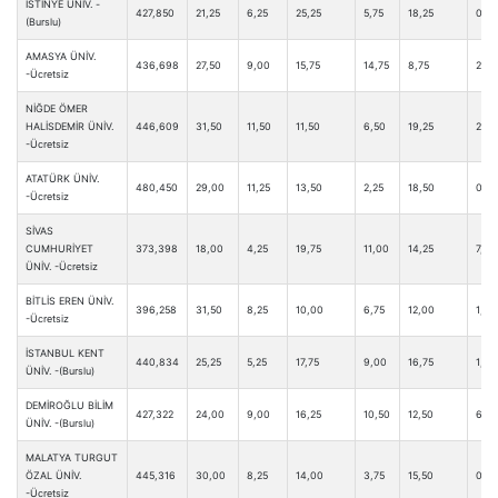
İSTİNYE ÜNİV. -
427,850
21,25
6,25
25,25
5,75
18,25
0,50
(Burslu)
AMASYA ÜNİV.
436,698
27,50
9,00
15,75
14,75
8,75
2,25
-Ücretsiz
NİĞDE ÖMER
HALİSDEMİR ÜNİV.
446,609
31,50
11,50
11,50
6,50
19,25
2,00
-Ücretsiz
ATATÜRK ÜNİV.
480,450
29,00
11,25
13,50
2,25
18,50
0,0
-Ücretsiz
SİVAS
CUMHURİYET
373,398
18,00
4,25
19,75
11,00
14,25
7,00
ÜNİV. -Ücretsiz
BİTLİS EREN ÜNİV.
396,258
31,50
8,25
10,00
6,75
12,00
1,00
-Ücretsiz
İSTANBUL KENT
440,834
25,25
5,25
17,75
9,00
16,75
1,25
ÜNİV. -(Burslu)
DEMİROĞLU BİLİM
427,322
24,00
9,00
16,25
10,50
12,50
6,50
ÜNİV. -(Burslu)
MALATYA TURGUT
ÖZAL ÜNİV.
445,316
30,00
8,25
14,00
3,75
15,50
0,50
-Ücretsiz