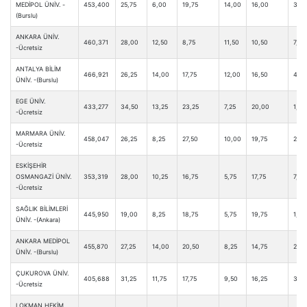
MEDİPOL ÜNİV. -
453,400
25,75
6,00
19,75
14,00
16,00
3,25
(Burslu)
ANKARA ÜNİV.
460,371
28,00
12,50
8,75
11,50
10,50
7,75
-Ücretsiz
ANTALYA BİLİM
466,921
26,25
14,00
17,75
12,00
16,50
4,0
ÜNİV. -(Burslu)
EGE ÜNİV.
433,277
34,50
13,25
23,25
7,25
20,00
1,00
-Ücretsiz
MARMARA ÜNİV.
458,047
26,25
8,25
27,50
10,00
19,75
2,50
-Ücretsiz
ESKİŞEHİR
OSMANGAZİ ÜNİV.
353,319
28,00
10,25
16,75
5,75
17,75
7,25
-Ücretsiz
SAĞLIK BİLİMLERİ
445,950
19,00
8,25
18,75
5,75
19,75
1,50
ÜNİV. -(Ankara)
ANKARA MEDİPOL
455,870
27,25
14,00
20,50
8,25
14,75
2,25
ÜNİV. -(Burslu)
ÇUKUROVA ÜNİV.
405,688
31,25
11,75
17,75
9,50
16,25
3,75
-Ücretsiz
LOKMAN HEKİM