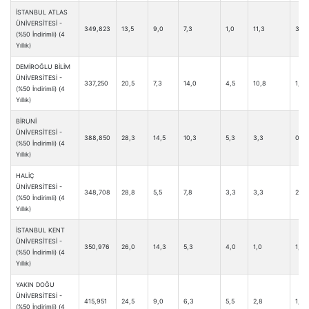
İSTANBUL ATLAS
ÜNİVERSİTESİ -
349,823
13,5
9,0
7,3
1,0
11,3
3,8
(%50 İndirimli) (4
Yıllık)
DEMİROĞLU BİLİM
ÜNİVERSİTESİ -
337,250
20,5
7,3
14,0
4,5
10,8
1,3
(%50 İndirimli) (4
Yıllık)
BİRUNİ
ÜNİVERSİTESİ -
388,850
28,3
14,5
10,3
5,3
3,3
0,8
(%50 İndirimli) (4
Yıllık)
HALİÇ
ÜNİVERSİTESİ -
348,708
28,8
5,5
7,8
3,3
3,3
2,0
(%50 İndirimli) (4
Yıllık)
İSTANBUL KENT
ÜNİVERSİTESİ -
350,976
26,0
14,3
5,3
4,0
1,0
1,0
(%50 İndirimli) (4
Yıllık)
YAKIN DOĞU
ÜNİVERSİTESİ -
415,951
24,5
9,0
6,3
5,5
2,8
1,8
(%50 İndirimli) (4