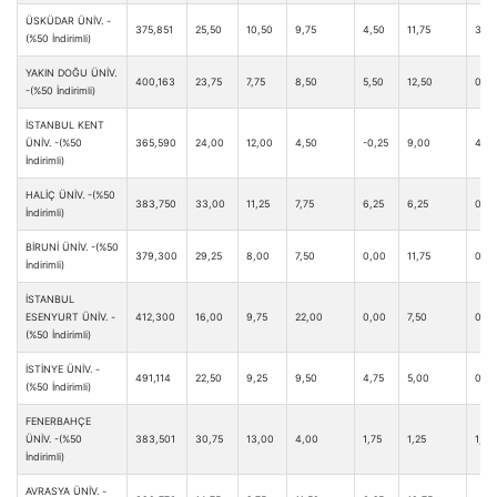
ÜSKÜDAR ÜNİV. -
375,851
25,50
10,50
9,75
4,50
11,75
3,0
(%50 İndirimli)
YAKIN DOĞU ÜNİV.
400,163
23,75
7,75
8,50
5,50
12,50
0,50
-(%50 İndirimli)
İSTANBUL KENT
ÜNİV. -(%50
365,590
24,00
12,00
4,50
-0,25
9,00
4,0
İndirimli)
HALİÇ ÜNİV. -(%50
383,750
33,00
11,25
7,75
6,25
6,25
0,0
İndirimli)
BİRUNİ ÜNİV. -(%50
379,300
29,25
8,00
7,50
0,00
11,75
0,0
İndirimli)
İSTANBUL
ESENYURT ÜNİV. -
412,300
16,00
9,75
22,00
0,00
7,50
0,0
(%50 İndirimli)
İSTİNYE ÜNİV. -
491,114
22,50
9,25
9,50
4,75
5,00
0,50
(%50 İndirimli)
FENERBAHÇE
ÜNİV. -(%50
383,501
30,75
13,00
4,00
1,75
1,25
1,75
İndirimli)
AVRASYA ÜNİV. -