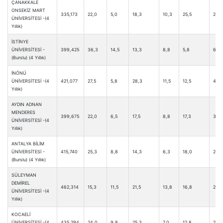
ÇANAKKALE
ONSEKİZ MART
335,173
22,0
5,0
18,3
10,3
25,5
2,3
ÜNİVERSİTESİ -(4
Yıllık)
İSTİNYE
ÜNİVERSİTESİ -
399,425
36,3
14,5
13,3
8,8
5,8
6,8
(Burslu) (4 Yıllık)
İNÖNÜ
ÜNİVERSİTESİ -(4
421,077
27,5
5,8
28,3
11,5
12,5
4,3
Yıllık)
AYDIN ADNAN
MENDERES
399,675
22,0
6,5
17,5
8,8
17,3
3,0
ÜNİVERSİTESİ -(4
Yıllık)
ANTALYA BİLİM
ÜNİVERSİTESİ -
415,740
25,3
8,8
14,3
6,3
18,0
2,8
(Burslu) (4 Yıllık)
SÜLEYMAN
DEMİREL
462,314
15,3
11,5
21,5
13,8
16,8
2,8
ÜNİVERSİTESİ -(4
Yıllık)
KOCAELİ
ÜNİVERSİTESİ -(4
435,294
24,0
9,8
25,3
7,0
12,8
2,5