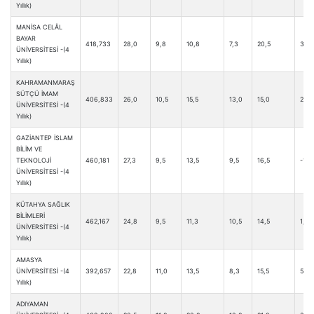
Yıllık)
MANİSA CELÂL
BAYAR
418,733
28,0
9,8
10,8
7,3
20,5
3,8
ÜNİVERSİTESİ -(4
Yıllık)
KAHRAMANMARAŞ
SÜTÇÜ İMAM
406,833
26,0
10,5
15,5
13,0
15,0
2,3
ÜNİVERSİTESİ -(4
Yıllık)
GAZİANTEP İSLAM
BİLİM VE
TEKNOLOJİ
460,181
27,3
9,5
13,5
9,5
16,5
-1,0
ÜNİVERSİTESİ -(4
Yıllık)
KÜTAHYA SAĞLIK
BİLİMLERİ
462,167
24,8
9,5
11,3
10,5
14,5
1,3
ÜNİVERSİTESİ -(4
Yıllık)
AMASYA
ÜNİVERSİTESİ -(4
392,657
22,8
11,0
13,5
8,3
15,5
5,5
Yıllık)
ADIYAMAN