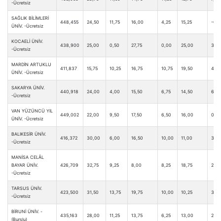
-Ücretsiz
SAĞLIK BİLİMLERİ
448,455
24,50
11,75
16,00
4,25
15,25
-0,2
ÜNİV. -Ücretsiz
KOCAELİ ÜNİV.
438,900
25,00
0,50
27,75
0,00
25,00
3,50
-Ücretsiz
MARDİN ARTUKLU
411,837
15,75
10,25
16,75
10,75
19,50
4,50
ÜNİV. -Ücretsiz
SAKARYA ÜNİV.
440,918
24,00
4,00
15,50
6,75
14,50
6,75
-Ücretsiz
VAN YÜZÜNCÜ YIL
449,002
22,00
9,50
17,50
6,50
16,00
0,0
ÜNİV. -Ücretsiz
BALIKESİR ÜNİV.
416,372
30,00
6,00
16,50
10,00
11,00
3,75
-Ücretsiz
MANİSA CELÂL
BAYAR ÜNİV.
426,709
32,75
9,25
8,00
8,25
18,75
2,75
-Ücretsiz
TARSUS ÜNİV.
423,500
31,50
13,75
19,75
10,00
10,25
3,0
-Ücretsiz
BİRUNİ ÜNİV. -
435,163
28,00
11,25
13,75
6,25
13,00
2,75
(Burslu)