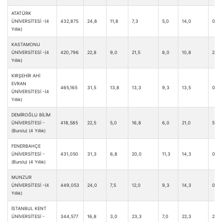
ATATÜRK
ÜNİVERSİTESİ -(4
432,875
24,8
11,8
7,3
5,0
14,0
0,8
Yıllık)
KASTAMONU
ÜNİVERSİTESİ -(4
420,796
22,8
9,0
21,5
8,0
10,8
2,8
Yıllık)
KIRŞEHİR AHİ
EVRAN
465,165
31,5
13,8
13,3
9,3
13,5
0,3
ÜNİVERSİTESİ -(4
Yıllık)
DEMİROĞLU BİLİM
ÜNİVERSİTESİ -
418,585
22,5
5,0
16,8
6,0
21,0
5,8
(Burslu) (4 Yıllık)
FENERBAHÇE
ÜNİVERSİTESİ -
431,050
31,3
6,8
20,0
11,3
14,3
0,0
(Burslu) (4 Yıllık)
MUNZUR
ÜNİVERSİTESİ -(4
449,053
24,0
7,5
12,0
9,3
14,3
0,8
Yıllık)
İSTANBUL KENT
ÜNİVERSİTESİ -
344,577
16,8
3,0
23,3
7,0
22,3
2,8