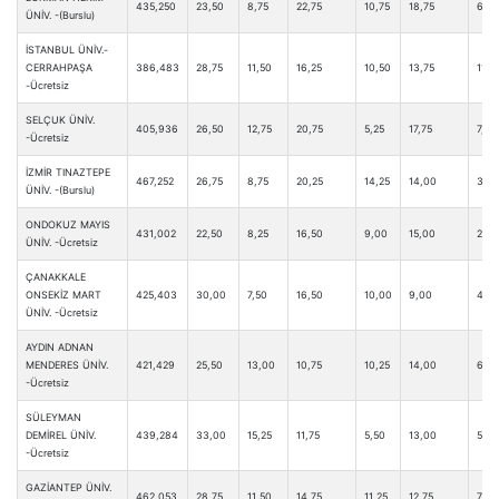
435,250
23,50
8,75
22,75
10,75
18,75
6,25
ÜNİV. -(Burslu)
İSTANBUL ÜNİV.-
CERRAHPAŞA
386,483
28,75
11,50
16,25
10,50
13,75
11,5
-Ücretsiz
SELÇUK ÜNİV.
405,936
26,50
12,75
20,75
5,25
17,75
7,25
-Ücretsiz
İZMİR TINAZTEPE
467,252
26,75
8,75
20,25
14,25
14,00
3,75
ÜNİV. -(Burslu)
ONDOKUZ MAYIS
431,002
22,50
8,25
16,50
9,00
15,00
2,75
ÜNİV. -Ücretsiz
ÇANAKKALE
ONSEKİZ MART
425,403
30,00
7,50
16,50
10,00
9,00
4,0
ÜNİV. -Ücretsiz
AYDIN ADNAN
MENDERES ÜNİV.
421,429
25,50
13,00
10,75
10,25
14,00
6,50
-Ücretsiz
SÜLEYMAN
DEMİREL ÜNİV.
439,284
33,00
15,25
11,75
5,50
13,00
5,50
-Ücretsiz
GAZİANTEP ÜNİV.
462,053
28,75
11,50
14,75
11,25
12,75
7,75