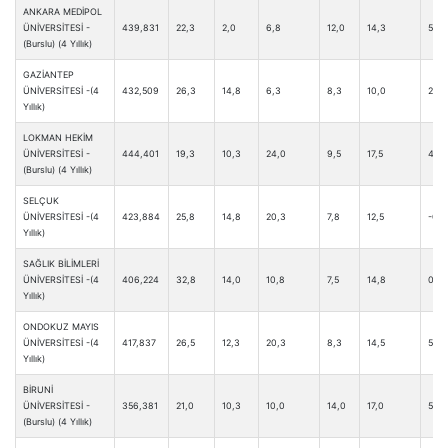
ANKARA MEDİPOL
ÜNİVERSİTESİ -
439,831
22,3
2,0
6,8
12,0
14,3
5,5
(Burslu) (4 Yıllık)
GAZİANTEP
ÜNİVERSİTESİ -(4
432,509
26,3
14,8
6,3
8,3
10,0
2,0
Yıllık)
LOKMAN HEKİM
ÜNİVERSİTESİ -
444,401
19,3
10,3
24,0
9,5
17,5
4,5
(Burslu) (4 Yıllık)
SELÇUK
ÜNİVERSİTESİ -(4
423,884
25,8
14,8
20,3
7,8
12,5
-0,5
Yıllık)
SAĞLIK BİLİMLERİ
ÜNİVERSİTESİ -(4
406,224
32,8
14,0
10,8
7,5
14,8
0,5
Yıllık)
ONDOKUZ MAYIS
ÜNİVERSİTESİ -(4
417,837
26,5
12,3
20,3
8,3
14,5
5,8
Yıllık)
BİRUNİ
ÜNİVERSİTESİ -
356,381
21,0
10,3
10,0
14,0
17,0
5,0
(Burslu) (4 Yıllık)