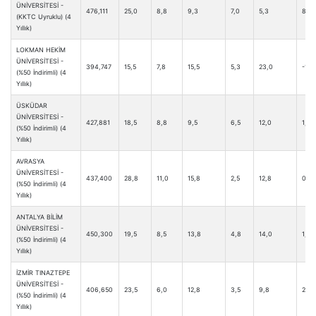
ÜNİVERSİTESİ -
476,111
25,0
8,8
9,3
7,0
5,3
8,5
(KKTC Uyruklu) (4
Yıllık)
LOKMAN HEKİM
ÜNİVERSİTESİ -
394,747
15,5
7,8
15,5
5,3
23,0
-1,5
(%50 İndirimli) (4
Yıllık)
ÜSKÜDAR
ÜNİVERSİTESİ -
427,881
18,5
8,8
9,5
6,5
12,0
1,0
(%50 İndirimli) (4
Yıllık)
AVRASYA
ÜNİVERSİTESİ -
437,400
28,8
11,0
15,8
2,5
12,8
0,5
(%50 İndirimli) (4
Yıllık)
ANTALYA BİLİM
ÜNİVERSİTESİ -
450,300
19,5
8,5
13,8
4,8
14,0
1,0
(%50 İndirimli) (4
Yıllık)
İZMİR TINAZTEPE
ÜNİVERSİTESİ -
406,650
23,5
6,0
12,8
3,5
9,8
2,0
(%50 İndirimli) (4
Yıllık)