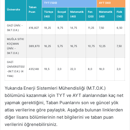
TYT (120)
AYT (80)
Taban
Üniversite
Puan
Türkçe
Sosyal
Matematik
Fen
Matematik
Fizik
Ki
(40)
(20)
(40)
(20)
(40)
(14)
(1
GAZİ ÜNİV. -
416,827
19,25
9,75
14,75
11,25
7,50
6,50
9,
(M.T.O.K.)
MUĞLA SITKI
KOÇMAN
389,870
16,25
5,75
16,75
10,75
12,25
7,50
2,
ÜNİV. -
(M.T.O.K.)
GAZİ
ÜNİVERSİTESİ
435,148
19,5
2,0
22,3
8,0
18,0
2,0
5,
-(M.T.O.K.) (4
Yıllık)
Yukarıda Enerji Sistemleri Mühendisliği (M.T.O.K.)
bölümünü kazanmak için TYT ve AYT alanlarından kaç net
yapmak gerektiğini, Taban Puanlarını son ve güncel yök
atlas verilerine göre paylaştık. Aşağıda bulunan linklerden
diğer lisans bölümlerinin net bilgilerini ve taban puan
verilerini öğrenebilirsiniz.