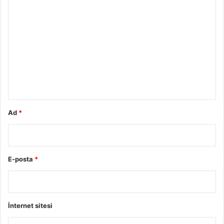
Y
o
r
u
m
*
Ad
*
E-posta
*
İnternet sitesi