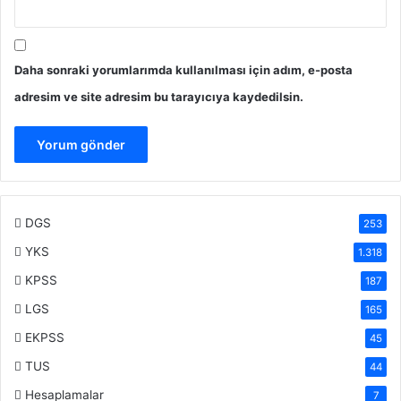
Daha sonraki yorumlarımda kullanılması için adım, e-posta
adresim ve site adresim bu tarayıcıya kaydedilsin.
DGS
253
YKS
1.318
KPSS
187
LGS
165
EKPSS
45
TUS
44
Hesaplamalar
7