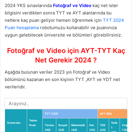
2024 YKS sınavlarında
Fotoğraf ve Video
kaç net ister
bilgisini verdikten sonra TYT ve AYT alanlarında bu
netlere kaç puan geliyor hemen öğrenmek için
TYT 2024
Puan hesaplama
robotumuzu kullanabilir ve puanınıza
uygun gelebilecek üniversite ve bölümleri görebilirsiniz.
Fotoğraf ve Video için AYT-TYT Kaç
Net Gerekir 2024 ?
Aşağda bulunan veriler 2023 yılı Fotoğraf ve Video
bölümünü kazanan en son kişinin TYT ,AYT ve YDT net
verileridir.
TYT (120)
AYT (80)
Taban
Üniversite
Tarih
Puan
Türkçe
Sosyal
Matematik
Fen
TDE
Coğraf
1
(40)
(20)
(40)
(20)
(24)
1 (6)