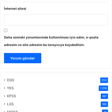
İnternet sitesi
Daha sonraki yorumlarımda kullanılması için adım, e-posta
adresim ve site adresim bu tarayıcıya kaydedilsin.
DGS
253
YKS
1.318
KPSS
187
LGS
165