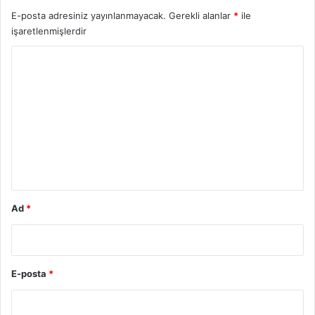
E-posta adresiniz yayınlanmayacak.
Gerekli alanlar
*
ile
işaretlenmişlerdir
Y
o
r
u
m
*
Ad
*
E-posta
*