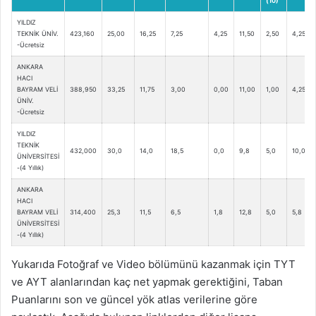
(10)
YILDIZ
TEKNİK ÜNİV.
423,160
25,00
16,25
7,25
4,25
11,50
2,50
4,25
-Ücretsiz
ANKARA
HACI
BAYRAM VELİ
388,950
33,25
11,75
3,00
0,00
11,00
1,00
4,25
ÜNİV.
-Ücretsiz
YILDIZ
TEKNİK
432,000
30,0
14,0
18,5
0,0
9,8
5,0
10,0
ÜNİVERSİTESİ
-(4 Yıllık)
ANKARA
HACI
BAYRAM VELİ
314,400
25,3
11,5
6,5
1,8
12,8
5,0
5,8
ÜNİVERSİTESİ
-(4 Yıllık)
Yukarıda Fotoğraf ve Video bölümünü kazanmak için TYT
ve AYT alanlarından kaç net yapmak gerektiğini, Taban
Puanlarını son ve güncel yök atlas verilerine göre