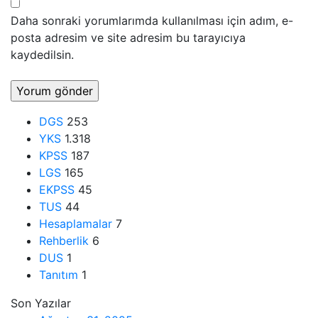
Daha sonraki yorumlarımda kullanılması için adım, e-
posta adresim ve site adresim bu tarayıcıya
kaydedilsin.
DGS
253
YKS
1.318
KPSS
187
LGS
165
EKPSS
45
TUS
44
Hesaplamalar
7
Rehberlik
6
DUS
1
Tanıtım
1
Son Yazılar