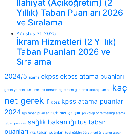
İlahiyat (Açıköğretim) (2
Yıllık) Taban Puanları 2026
ve Sıralama
Ağustos 31, 2025
İkram Hizmetleri (2 Yıllık)
Taban Puanları 2026 ve
Sıralama
2024/5
ekpss
ekpss atama puanları
atama
kaç
genel yetenek
i.h.l. meslek dersleri öğretmenliği atama taban puanları
net gerekir
kpss atama puanları
kpss
2024
meb
nasıl çalışılır
lgs taban puanlar
psikoloji öğretmenliği atama
sağlık bakanlığı
tus taban
taban puanları
puanları
yks taban puanları
özel eğitim öğretmenliği atama taban