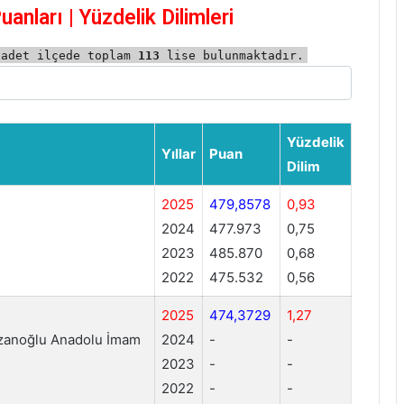
anları | Yüzdelik Dilimleri
 adet ilçede toplam
113
lise bulunmaktadır.
Yüzdelik
Yıllar
Puan
Dilim
2025
479,8578
0,93
2024
477.973
0,75
2023
485.870
0,68
2022
475.532
0,56
2025
474,3729
1,27
anoğlu Anadolu İmam
2024
-
-
2023
-
-
2022
-
-