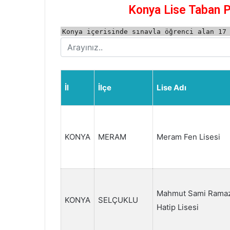
Konya Lise Taban Pu
Konya içerisinde sınavla öğrenci alan 17
İl
İlçe
Lise Adı
KONYA
MERAM
Meram Fen Lisesi
Mahmut Sami Ramaz
KONYA
SELÇUKLU
Hatip Lisesi