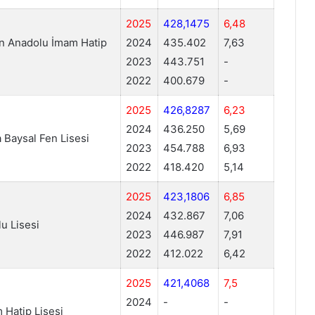
2025
428,1475
6,48
n Anadolu İmam Hatip
2024
435.402
7,63
2023
443.751
-
2022
400.679
-
2025
426,8287
6,23
2024
436.250
5,69
 Baysal Fen Lisesi
2023
454.788
6,93
2022
418.420
5,14
2025
423,1806
6,85
2024
432.867
7,06
u Lisesi
2023
446.987
7,91
2022
412.022
6,42
2025
421,4068
7,5
2024
-
-
Hatip Lisesi