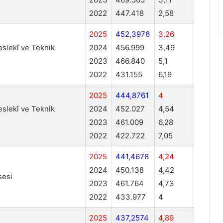
2022
447.418
2,58
2025
452,3976
3,26
lekî ve Teknik
2024
456.999
3,49
2023
466.840
5,1
2022
431.155
6,19
2025
444,8761
4
lekî ve Teknik
2024
452.027
4,54
2023
461.009
6,28
2022
422.722
7,05
2025
441,4678
4,24
2024
450.138
4,42
sesi
2023
461.764
4,73
2022
433.977
4
2025
437,2574
4,89