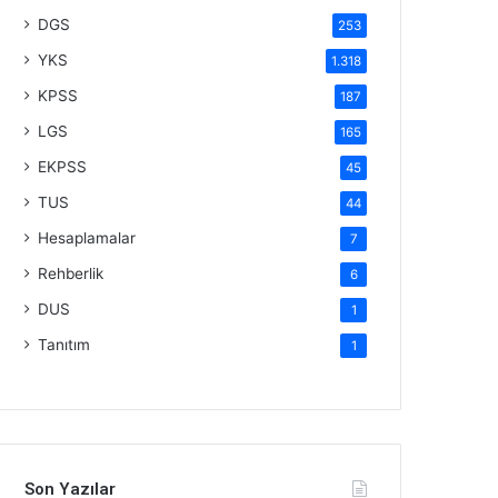
DGS
253
YKS
1.318
KPSS
187
LGS
165
EKPSS
45
TUS
44
Hesaplamalar
7
Rehberlik
6
DUS
1
Tanıtım
1
Son Yazılar