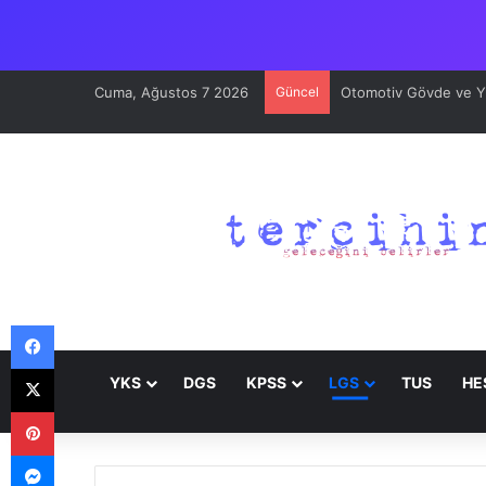
Cuma, Ağustos 7 2026
Güncel
Otomotiv Gövde ve Yüz
Facebook
X
YKS
DGS
KPSS
LGS
TUS
HE
Pinterest
Messenger