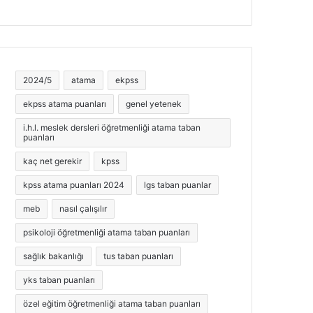
2024/5
atama
ekpss
ekpss atama puanları
genel yetenek
i.h.l. meslek dersleri öğretmenliği atama taban
puanları
kaç net gerekir
kpss
kpss atama puanları 2024
lgs taban puanlar
meb
nasıl çalışılır
psikoloji öğretmenliği atama taban puanları
sağlık bakanlığı
tus taban puanları
yks taban puanları
özel eğitim öğretmenliği atama taban puanları