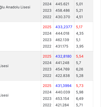
2024
445.621
5,01
lu Anadolu Lisesi
2023
458.486
5,21
2022
430.370
4,51
2025
433,2377
5,17
2024
444.018
4,35
2023
462.139
5,1
2022
431.175
3,95
2025
432,8180
5,54
2024
441.248
5,7
isesi
2023
454.769
6,26
2022
422.838
5,28
2025
431,3994
5,73
2024
440.039
5,98
isesi
2023
453.154
6,49
2022
421.284
5,71