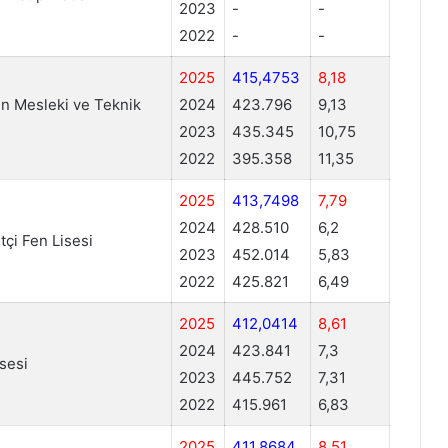
2023
-
-
2022
-
-
2025
415,4753
8,18
 Mesleki ve Teknik
2024
423.796
9,13
2023
435.345
10,75
2022
395.358
11,35
2025
413,7498
7,79
2024
428.510
6,2
tçi Fen Lisesi
2023
452.014
5,83
2022
425.821
6,49
2025
412,0414
8,61
2024
423.841
7,3
isesi
2023
445.752
7,31
2022
415.961
6,83
2025
411,8684
8,51