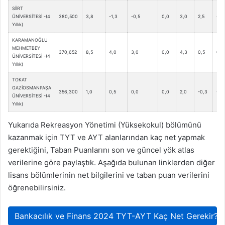
SİİRT
ÜNİVERSİTESİ -(4
380,500
3,8
-1,3
-0,5
0,0
3,0
2,5
-0,
Yıllık)
KARAMANOĞLU
MEHMETBEY
370,652
8,5
4,0
3,0
0,0
4,3
0,5
0,3
ÜNİVERSİTESİ -(4
Yıllık)
TOKAT
GAZİOSMANPAŞA
356,300
1,0
0,5
0,0
0,0
2,0
-0,3
-2,
ÜNİVERSİTESİ -(4
Yıllık)
Yukarıda Rekreasyon Yönetimi (Yüksekokul) bölümünü
kazanmak için TYT ve AYT alanlarından kaç net yapmak
gerektiğini, Taban Puanlarını son ve güncel yök atlas
verilerine göre paylaştık. Aşağıda bulunan linklerden diğer
lisans bölümlerinin net bilgilerini ve taban puan verilerini
öğrenebilirsiniz.
Bankacılık ve Finans 2024 TYT-AYT Kaç Net Gerekir?