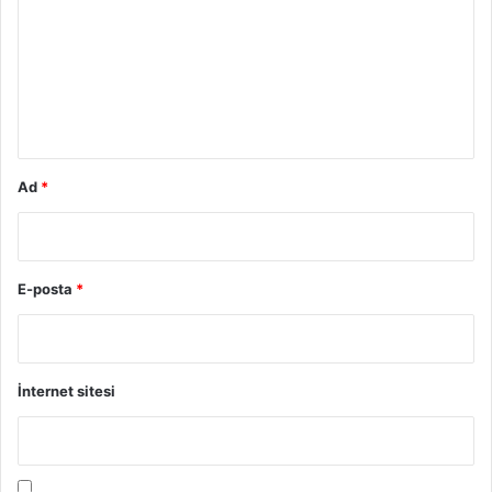
r
u
m
*
Ad
*
E-posta
*
İnternet sitesi