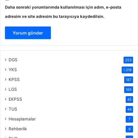
Daha sonraki yorumlarımda kullanılması için adım, e-posta
adresim ve site adresim bu tarayıcıya kaydedilsin.
DGS
253
YKS
1.318
KPSS
187
LGS
165
EKPSS
45
TUS
44
Hesaplamalar
7
Rehberlik
6