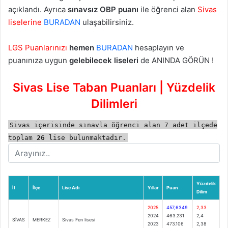
açıklandı. Ayrıca
sınavsız OBP puanı
ile öğrenci alan
Sivas
liselerine
BURADAN
ulaşabilirsiniz.
LGS Puanlarınızı
hemen
BURADAN
hesaplayın ve
puanınıza uygun
gelebilecek liseleri
de ANINDA GÖRÜN !
Sivas Lise Taban Puanları | Yüzdelik
Dilimleri
Sivas içerisinde sınavla öğrenci alan 7 adet ilçede
toplam
26
lise bulunmaktadır.
Yüzdelik
İl
İlçe
Lise Adı
Yıllar
Puan
Dilim
2025
457,6349
2,33
2024
463.231
2,4
SİVAS
MERKEZ
Sivas Fen lisesi
2023
473.106
2,38