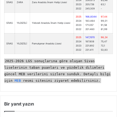
2024
206.873
85,96
SİVAS
ZARA
Zara Anadolu İmam Hatip Lisesi
2023
205.726
63,1
2022
245.309
-
2025
168,8344
97,44
2024
183.464
99,01
SİVAS
YILDIZELİ
Yıldızeli Anadolu İmam Hatip Lisesi
2023
171.057
91,58
2022
201.460
81,99
2025
147,1570
96,24
2024
187.808
75,47
SİVAS
YILDIZELİ
Pamukpınar Anadolu Lisesi
2023
221.892
72,1
2022
231.411
53,83
2025-2026 LGS sonuçlarına göre oluşan Sivas
liselerinin taban puanları ve yüzdelik dilimleri
güncel MEB verilerini sizlere sunduk. Detaylı bilgi
için
MEB
resmi sitesini ziyaret edebilirsiniz.
Bir yanıt yazın