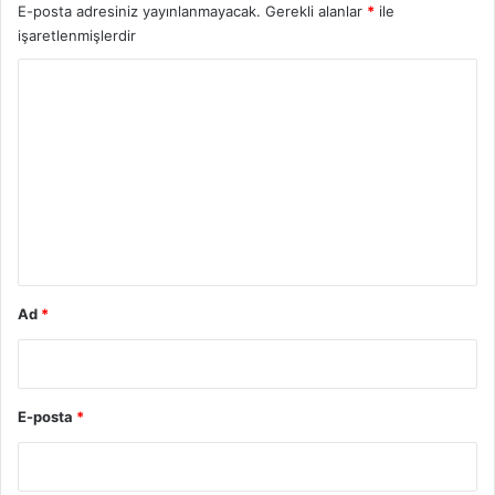
E-posta adresiniz yayınlanmayacak.
Gerekli alanlar
*
ile
işaretlenmişlerdir
Y
o
r
u
m
*
Ad
*
E-posta
*