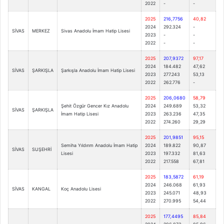
2022
-
-
2025
216,7756
40,82
2024
292.324
-
SİVAS
MERKEZ
Sivas Anadolu İmam Hatip Lisesi
2023
-
-
2022
-
-
2025
207,9372
97,17
2024
184.482
47,62
SİVAS
ŞARKIŞLA
Şarkışla Anadolu İmam Hatip Lisesi
2023
277.243
53,13
2022
262.776
-
2025
206,0680
58,79
Şehit Özgür Gencer Kız Anadolu
2024
249.689
53,32
SİVAS
ŞARKIŞLA
İmam Hatip Lisesi
2023
263.236
47,35
2022
274.260
29,29
2025
201,9851
95,15
Semiha Yıldırım Anadolu İmam Hatip
2024
189.822
90,87
SİVAS
SUŞEHRİ
Lisesi
2023
197.332
81,63
2022
217.558
67,81
2025
183,5872
61,19
2024
246.068
61,93
SİVAS
KANGAL
Koç Anadolu Lisesi
2023
245.071
48,93
2022
270.995
54,44
2025
177,4495
85,84