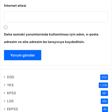
İnternet sitesi
Daha sonraki yorumlarımda kullanılması için adım, e-posta
adresim ve site adresim bu tarayıcıya kaydedilsin.
DGS
253
YKS
1.318
KPSS
187
LGS
165
EKPSS
45