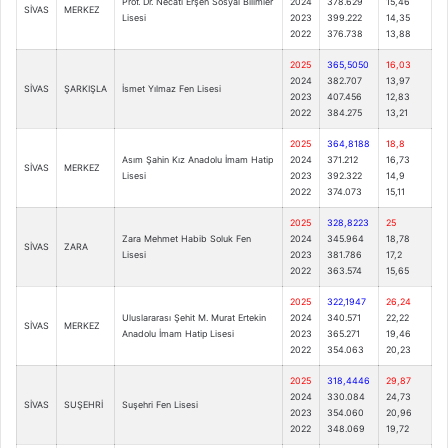
Prof. Dr. Necati Erşen Sosyal Bilimler
2024
378.629
15,46
SİVAS
MERKEZ
Lisesi
2023
399.222
14,35
2022
376.738
13,88
2025
365,5050
16,03
2024
382.707
13,97
SİVAS
ŞARKIŞLA
İsmet Yılmaz Fen Lisesi
2023
407.456
12,83
2022
384.275
13,21
2025
364,8188
18,8
Asım Şahin Kız Anadolu İmam Hatip
2024
371.212
16,73
SİVAS
MERKEZ
Lisesi
2023
392.322
14,9
2022
374.073
15,11
2025
328,8223
25
Zara Mehmet Habib Soluk Fen
2024
345.964
18,78
SİVAS
ZARA
Lisesi
2023
381.786
17,2
2022
363.574
15,65
2025
322,1947
26,24
Uluslararası Şehit M. Murat Ertekin
2024
340.571
22,22
SİVAS
MERKEZ
Anadolu İmam Hatip Lisesi
2023
365.271
19,46
2022
354.063
20,23
2025
318,4446
29,87
2024
330.084
24,73
SİVAS
SUŞEHRİ
Suşehri Fen Lisesi
2023
354.060
20,96
2022
348.069
19,72