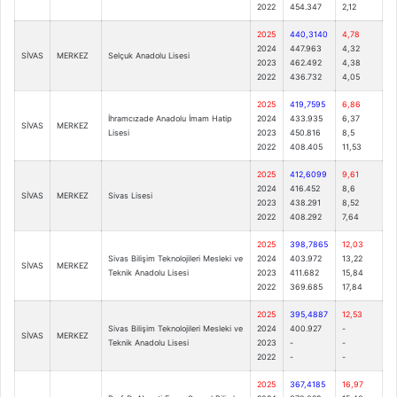
2022
454.347
2,12
2025
440,3140
4,78
2024
447.963
4,32
SİVAS
MERKEZ
Selçuk Anadolu Lisesi
2023
462.492
4,38
2022
436.732
4,05
2025
419,7595
6,86
İhramcızade Anadolu İmam Hatip
2024
433.935
6,37
SİVAS
MERKEZ
Lisesi
2023
450.816
8,5
2022
408.405
11,53
2025
412,6099
9,61
2024
416.452
8,6
SİVAS
MERKEZ
Sivas Lisesi
2023
438.291
8,52
2022
408.292
7,64
2025
398,7865
12,03
Sivas Bilişim Teknolojileri Mesleki ve
2024
403.972
13,22
SİVAS
MERKEZ
Teknik Anadolu Lisesi
2023
411.682
15,84
2022
369.685
17,84
2025
395,4887
12,53
Sivas Bilişim Teknolojileri Mesleki ve
2024
400.927
-
SİVAS
MERKEZ
Teknik Anadolu Lisesi
2023
-
-
2022
-
-
2025
367,4185
16,97