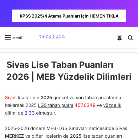
KPSS 2025/4 Atama Puanları için HEMEN TIKLA
Kayıt 
A
Menü
Sivas Lise Taban Puanları
2026 | MEB Yüzdelik Dilimleri
Sivas
liselerinin
2025
güncel ve
son
taban puanlarına
bakarsak
2025
LGS taban puanı
457,6349
ve
yüzdelik
dilimi
de
2,33
olmuştur.
2025-2026 dönem MEB-LGS Sınavları neticesinde Sivas
MERKEZ
ve diğer ilçelerin de
2025
lise taban puanları