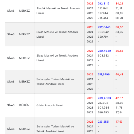
2025
292,3112
34,22
Atatürk Mesleki ve Teknik Anadolu
2024
313.844
31,51
SİVAS
MERKEZ
Lisesi
2023
327.244
30,99
2022
314.454
28,28
2025
292,0445
36,57
Sivas Mesleki ve Teknik Anadolu
2024
305.942
33,32
SİVAS
MERKEZ
Lisesi
2023
320.794
-
2022
-
-
2025
280,4640
36,58
Sivas Mesleki ve Teknik Anadolu
2024
303.353
-
SİVAS
MERKEZ
Lisesi
2023
-
-
2022
-
-
2025
251,9799
40,41
Sultanşehir Turizm Mesleki ve
2024
-
-
SİVAS
MERKEZ
Teknik Anadolu Lisesi
2023
-
-
2022
-
-
2025
239,4303
42,67
2024
287.008
38,08
SİVAS
GÜRÜN
Gürün Anadolu Lisesi
2023
304.965
41,76
2022
286.493
37,54
2025
223,2521
47,59
Sultanşehir Turizm Mesleki ve
2024
-
-
SİVAS
MERKEZ
Teknik Anadolu Lisesi
2023
-
-