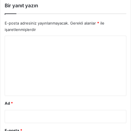
Bir yanıt yazın
E-posta adresiniz yayınlanmayacak.
Gerekli alanlar
*
ile
işaretlenmişlerdir
Y
o
r
u
m
*
Ad
*
E-posta
*