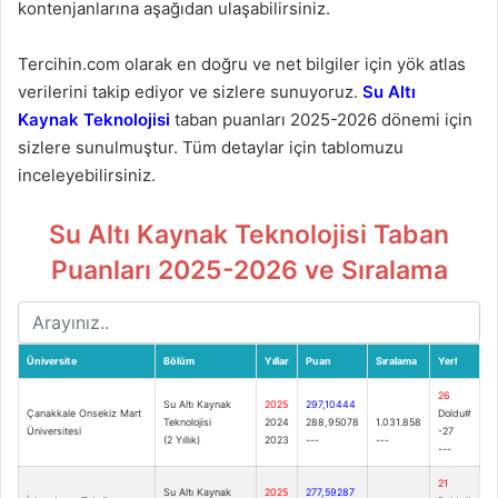
kontenjanlarına aşağıdan ulaşabilirsiniz.
Tercihin.com olarak en doğru ve net bilgiler için yök atlas
verilerini takip ediyor ve sizlere sunuyoruz.
Su Altı
Kaynak Teknolojisi
taban puanları 2025-2026 dönemi için
sizlere sunulmuştur. Tüm detaylar için tablomuzu
inceleyebilirsiniz.
Su Altı Kaynak Teknolojisi Taban
Puanları 2025-2026 ve Sıralama
Üniversite
Bölüm
Yıllar
Puan
Sıralama
Yerl
26
Su Altı Kaynak
2025
297,10444
Çanakkale Onsekiz Mart
Doldu#
Teknolojisi
2024
288,95078
1.031.858
Üniversitesi
-27
(2 Yıllık)
2023
---
---
---
21
Su Altı Kaynak
2025
277,59287