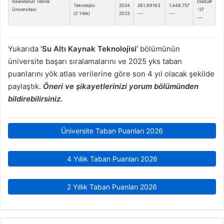
İskenderun Teknik
Doldu#
Teknolojisi
2024
261,99163
1.448.757
Üniversitesi
-27
(2 Yıllık)
2023
---
---
---
Yukarıda
‘Su Altı Kaynak Teknolojisi’
bölümünün
üniversite başarı sıralamalarını ve 2025 yks taban
puanlarını yök atlas verilerine göre son 4 yıl olacak şekilde
paylaştık.
Öneri ve şikayetlerinizi yorum bölümünden
bildirebilirsiniz.
Üniversite Taban Puanları 2026
4 Yıllık Taban Puanları 2026
2 Yıllık Taban Puanları 2026