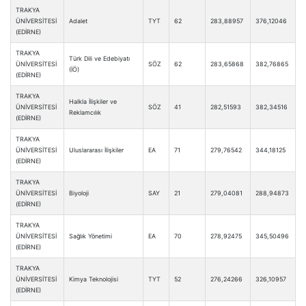
TRAKYA
ÜNİVERSİTESİ
Adalet
TYT
62
283,88957
376,12046
(EDİRNE)
TRAKYA
Türk Dili ve Edebiyatı
ÜNİVERSİTESİ
SÖZ
62
283,65868
382,76865
(İÖ)
(EDİRNE)
TRAKYA
Halkla İlişkiler ve
ÜNİVERSİTESİ
SÖZ
41
282,51593
382,34516
Reklamcılık
(EDİRNE)
TRAKYA
ÜNİVERSİTESİ
Uluslararası İlişkiler
EA
71
279,76542
344,18125
(EDİRNE)
TRAKYA
ÜNİVERSİTESİ
Biyoloji
SAY
21
279,04081
288,94873
(EDİRNE)
TRAKYA
ÜNİVERSİTESİ
Sağlık Yönetimi
EA
70
278,92475
345,50496
(EDİRNE)
TRAKYA
ÜNİVERSİTESİ
Kimya Teknolojisi
TYT
52
276,24266
326,10957
(EDİRNE)