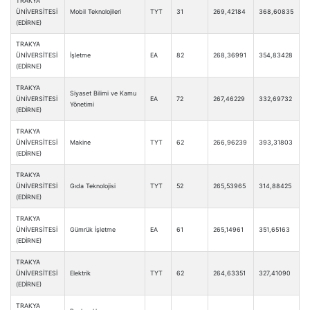
TRAKYA
ÜNİVERSİTESİ
Mobil Teknolojileri
TYT
31
269,42184
368,60835
(EDİRNE)
TRAKYA
ÜNİVERSİTESİ
İşletme
EA
82
268,36991
354,83428
(EDİRNE)
TRAKYA
Siyaset Bilimi ve Kamu
ÜNİVERSİTESİ
EA
72
267,46229
332,69732
Yönetimi
(EDİRNE)
TRAKYA
ÜNİVERSİTESİ
Makine
TYT
62
266,96239
393,31803
(EDİRNE)
TRAKYA
ÜNİVERSİTESİ
Gıda Teknolojisi
TYT
52
265,53965
314,88425
(EDİRNE)
TRAKYA
ÜNİVERSİTESİ
Gümrük İşletme
EA
61
265,14961
351,65163
(EDİRNE)
TRAKYA
ÜNİVERSİTESİ
Elektrik
TYT
62
264,63351
327,41090
(EDİRNE)
TRAKYA