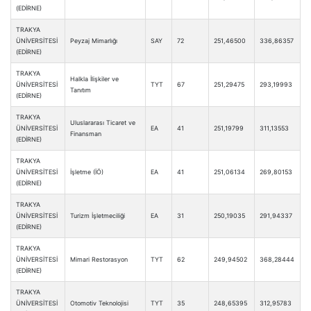
(EDİRNE)
TRAKYA
ÜNİVERSİTESİ
Peyzaj Mimarlığı
SAY
72
251,46500
336,86357
(EDİRNE)
TRAKYA
Halkla İlişkiler ve
ÜNİVERSİTESİ
TYT
67
251,29475
293,19993
Tanıtım
(EDİRNE)
TRAKYA
Uluslararası Ticaret ve
ÜNİVERSİTESİ
EA
41
251,19799
311,13553
Finansman
(EDİRNE)
TRAKYA
ÜNİVERSİTESİ
İşletme (İÖ)
EA
41
251,06134
269,80153
(EDİRNE)
TRAKYA
ÜNİVERSİTESİ
Turizm İşletmeciliği
EA
31
250,19035
291,94337
(EDİRNE)
TRAKYA
ÜNİVERSİTESİ
Mimari Restorasyon
TYT
62
249,94502
368,28444
(EDİRNE)
TRAKYA
ÜNİVERSİTESİ
Otomotiv Teknolojisi
TYT
35
248,65395
312,95783