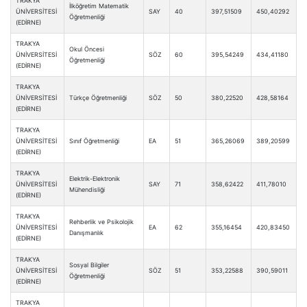
TRAKYA
İlköğretim Matematik
ÜNİVERSİTESİ
SAY
40
397,51509
450,40292
Öğretmenliği
(EDİRNE)
TRAKYA
Okul Öncesi
ÜNİVERSİTESİ
SÖZ
60
395,54249
434,41180
Öğretmenliği
(EDİRNE)
TRAKYA
ÜNİVERSİTESİ
Türkçe Öğretmenliği
SÖZ
50
380,22520
428,58164
(EDİRNE)
TRAKYA
ÜNİVERSİTESİ
Sınıf Öğretmenliği
EA
51
365,26069
389,20599
(EDİRNE)
TRAKYA
Elektrik-Elektronik
ÜNİVERSİTESİ
SAY
71
358,62422
411,78010
Mühendisliği
(EDİRNE)
TRAKYA
Rehberlik ve Psikolojik
ÜNİVERSİTESİ
EA
62
355,16454
420,83450
Danışmanlık
(EDİRNE)
TRAKYA
Sosyal Bilgiler
ÜNİVERSİTESİ
SÖZ
51
353,22588
390,59011
Öğretmenliği
(EDİRNE)
TRAKYA