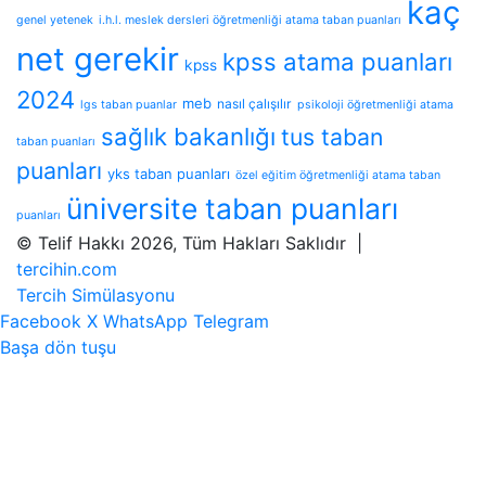
kaç
genel yetenek
i.h.l. meslek dersleri öğretmenliği atama taban puanları
net gerekir
kpss atama puanları
kpss
2024
meb
nasıl çalışılır
lgs taban puanlar
psikoloji öğretmenliği atama
sağlık bakanlığı
tus taban
taban puanları
puanları
yks taban puanları
özel eğitim öğretmenliği atama taban
üniversite taban puanları
puanları
© Telif Hakkı 2026, Tüm Hakları Saklıdır |
tercihin.com
Tercih Simülasyonu
Facebook
X
WhatsApp
Telegram
Başa dön tuşu