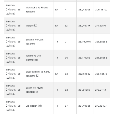
TRAKYA
Muhasebe ve Finans
ÜNİVERSİTESİ
EA
41
237,48308
306,46107
Yönetimi
(EDİRNE)
TRAKYA
ÜNİVERSİTESİ
Maliye (İÖ)
EA
52
237,46719
271,29574
(EDİRNE)
TRAKYA
Seramik ve Cam
ÜNİVERSİTESİ
TYT
21
233,92046
321,88593
Tasarımı
(EDİRNE)
TRAKYA
Turizm ve Otel
ÜNİVERSİTESİ
TYT
36
233,71956
281,85968
İşletmeciliği
(EDİRNE)
TRAKYA
Siyaset Bilimi ve Kamu
ÜNİVERSİTESİ
EA
62
232,54682
326,53572
Yönetimi (İÖ)
(EDİRNE)
TRAKYA
Basım ve Yayım
ÜNİVERSİTESİ
TYT
62
231,54859
273,21113
Teknolojileri
(EDİRNE)
TRAKYA
ÜNİVERSİTESİ
Dış Ticaret (İÖ)
TYT
67
231,49085
270,16497
(EDİRNE)