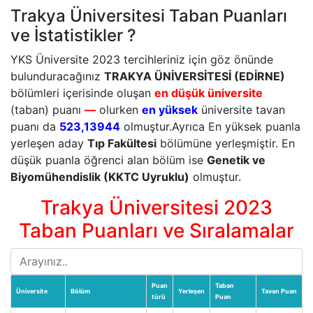
Trakya Üniversitesi Taban Puanları
ve İstatistikler ?
YKS Üniversite 2023 tercihleriniz için göz önünde
bulunduracağınız
TRAKYA ÜNİVERSİTESİ (EDİRNE)
bölümleri içerisinde oluşan
en düşük üniversite
(taban) puanı
—
olurken
en yüksek
üniversite tavan
puanı da
523,13944
olmuştur.Ayrıca En yüksek puanla
yerleşen aday
Tıp Fakültesi
bölümüne yerleşmiştir. En
düşük puanla öğrenci alan bölüm ise
Genetik ve
Biyomühendislik (KKTC Uyruklu)
olmuştur.
Trakya Üniversitesi 2023
Taban Puanları ve Sıralamalar
Puan
Taban
Üniversite
Bölüm
Yerleşen
Tavan Puan
türü
Puan