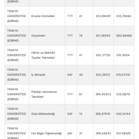
(EDİRNE)
TRAKYA
ÜNİVERSİTESİ
Eczane Hizmetleri
TYT
41
302,59429
335,76684
(EDİRNE)
TRAKYA
ÜNİVERSİTESİ
Odyometri
TYT
76
301,56935
380,68486
(EDİRNE)
TRAKYA
Hibrid ve Elektrikli
ÜNİVERSİTESİ
TYT
41
300,37725
374,74514
Taşıtlar Teknolojisi
(EDİRNE)
TRAKYA
ÜNİVERSİTESİ
İç Mimarlık
SAY
40
300,29212
415,67318
(EDİRNE)
TRAKYA
Patoloji Laboratuvar
ÜNİVERSİTESİ
TYT
67
299,90003
335,15679
Teknikleri
(EDİRNE)
TRAKYA
ÜNİVERSİTESİ
Gıda Mühendisliği
SAY
13
298,97616
340,14143
(EDİRNE)
TRAKYA
ÜNİVERSİTESİ
Fen Bilgisi Öğretmenliği
SAY
31
298,64632
347,48529
(EDİRNE)