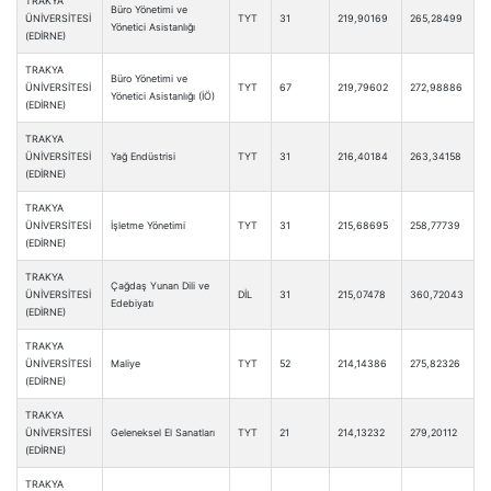
TRAKYA
Büro Yönetimi ve
ÜNİVERSİTESİ
TYT
31
219,90169
265,28499
Yönetici Asistanlığı
(EDİRNE)
TRAKYA
Büro Yönetimi ve
ÜNİVERSİTESİ
TYT
67
219,79602
272,98886
Yönetici Asistanlığı (İÖ)
(EDİRNE)
TRAKYA
ÜNİVERSİTESİ
Yağ Endüstrisi
TYT
31
216,40184
263,34158
(EDİRNE)
TRAKYA
ÜNİVERSİTESİ
İşletme Yönetimi
TYT
31
215,68695
258,77739
(EDİRNE)
TRAKYA
Çağdaş Yunan Dili ve
ÜNİVERSİTESİ
DİL
31
215,07478
360,72043
Edebiyatı
(EDİRNE)
TRAKYA
ÜNİVERSİTESİ
Maliye
TYT
52
214,14386
275,82326
(EDİRNE)
TRAKYA
ÜNİVERSİTESİ
Geleneksel El Sanatları
TYT
21
214,13232
279,20112
(EDİRNE)
TRAKYA