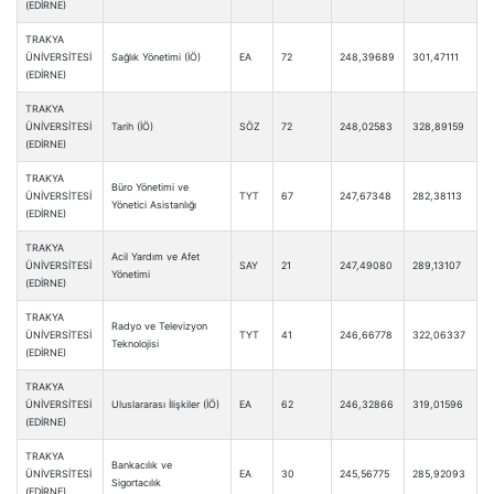
(EDİRNE)
TRAKYA
ÜNİVERSİTESİ
Sağlık Yönetimi (İÖ)
EA
72
248,39689
301,47111
(EDİRNE)
TRAKYA
ÜNİVERSİTESİ
Tarih (İÖ)
SÖZ
72
248,02583
328,89159
(EDİRNE)
TRAKYA
Büro Yönetimi ve
ÜNİVERSİTESİ
TYT
67
247,67348
282,38113
Yönetici Asistanlığı
(EDİRNE)
TRAKYA
Acil Yardım ve Afet
ÜNİVERSİTESİ
SAY
21
247,49080
289,13107
Yönetimi
(EDİRNE)
TRAKYA
Radyo ve Televizyon
ÜNİVERSİTESİ
TYT
41
246,66778
322,06337
Teknolojisi
(EDİRNE)
TRAKYA
ÜNİVERSİTESİ
Uluslararası İlişkiler (İÖ)
EA
62
246,32866
319,01596
(EDİRNE)
TRAKYA
Bankacılık ve
ÜNİVERSİTESİ
EA
30
245,56775
285,92093
Sigortacılık
(EDİRNE)