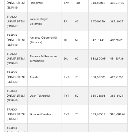
ÜNİVERSİTESİ
Hemşirelik
SAY
130
348,56967
445,78165
(EDİRNE)
TRAKYA
Yönetim Bilişim
ÜNİVERSİTESİ
EA
40
347,09079
389,80321
Sistemleri
(EDİRNE)
TRAKYA
Almanca Öğretmenliği
ÜNİVERSİTESİ
DİL
52
342,01441
412,78726
(Almanca)
(EDİRNE)
TRAKYA
Almanca Mütercim ve
ÜNİVERSİTESİ
DİL
62
338,80005
451,20736
Tercümanlık
(EDİRNE)
TRAKYA
ÜNİVERSİTESİ
Anestezi
TYT
70
338,56722
422,21250
(EDİRNE)
TRAKYA
ÜNİVERSİTESİ
Uçak Teknolojisi
TYT
50
335,98891
363,84241
(EDİRNE)
TRAKYA
ÜNİVERSİTESİ
İlk ve Acil Yardım
TYT
75
333,76503
384,06824
(EDİRNE)
TRAKYA