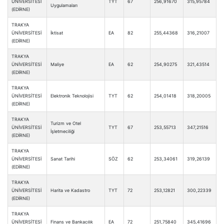
ÜNİVERSİTESİ
TYT
67
256,91670
315,95784
Uygulamaları
(EDİRNE)
TRAKYA
ÜNİVERSİTESİ
İktisat
EA
82
255,44368
316,21007
(EDİRNE)
TRAKYA
ÜNİVERSİTESİ
Maliye
EA
62
254,90275
321,43514
(EDİRNE)
TRAKYA
ÜNİVERSİTESİ
Elektronik Teknolojisi
TYT
62
254,01418
318,20005
(EDİRNE)
TRAKYA
Turizm ve Otel
ÜNİVERSİTESİ
TYT
67
253,55713
347,21516
İşletmeciliği
(EDİRNE)
TRAKYA
ÜNİVERSİTESİ
Sanat Tarihi
SÖZ
62
253,34061
319,26139
(EDİRNE)
TRAKYA
ÜNİVERSİTESİ
Harita ve Kadastro
TYT
72
253,12821
300,22339
(EDİRNE)
TRAKYA
ÜNİVERSİTESİ
Finans ve Bankacılık
EA
72
251,75840
345,41696