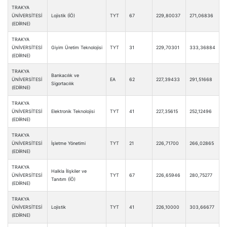
TRAKYA
ÜNİVERSİTESİ
Lojistik (İÖ)
TYT
67
229,80037
271,06836
(EDİRNE)
TRAKYA
ÜNİVERSİTESİ
Giyim Üretim Teknolojisi
TYT
31
229,70301
333,36884
(EDİRNE)
TRAKYA
Bankacılık ve
ÜNİVERSİTESİ
EA
62
227,39433
291,51668
Sigortacılık
(EDİRNE)
TRAKYA
ÜNİVERSİTESİ
Elektronik Teknolojisi
TYT
41
227,35615
252,12496
(EDİRNE)
TRAKYA
ÜNİVERSİTESİ
İşletme Yönetimi
TYT
21
226,71700
266,02865
(EDİRNE)
TRAKYA
Halkla İlişkiler ve
ÜNİVERSİTESİ
TYT
67
226,65946
280,75277
Tanıtım (İÖ)
(EDİRNE)
TRAKYA
ÜNİVERSİTESİ
Lojistik
TYT
41
226,10000
303,66677
(EDİRNE)