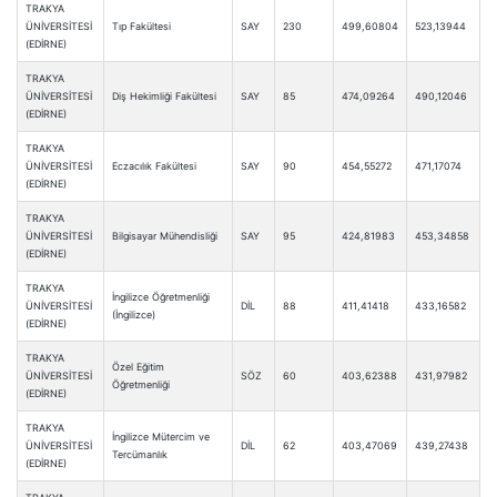
TRAKYA
ÜNİVERSİTESİ
Tıp Fakültesi
SAY
230
499,60804
523,13944
(EDİRNE)
TRAKYA
ÜNİVERSİTESİ
Diş Hekimliği Fakültesi
SAY
85
474,09264
490,12046
(EDİRNE)
TRAKYA
ÜNİVERSİTESİ
Eczacılık Fakültesi
SAY
90
454,55272
471,17074
(EDİRNE)
TRAKYA
ÜNİVERSİTESİ
Bilgisayar Mühendisliği
SAY
95
424,81983
453,34858
(EDİRNE)
TRAKYA
İngilizce Öğretmenliği
ÜNİVERSİTESİ
DİL
88
411,41418
433,16582
(İngilizce)
(EDİRNE)
TRAKYA
Özel Eğitim
ÜNİVERSİTESİ
SÖZ
60
403,62388
431,97982
Öğretmenliği
(EDİRNE)
TRAKYA
İngilizce Mütercim ve
ÜNİVERSİTESİ
DİL
62
403,47069
439,27438
Tercümanlık
(EDİRNE)