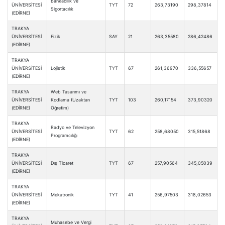
Bankacılık ve
ÜNİVERSİTESİ
TYT
72
263,73190
298,37814
Sigortacılık
(EDİRNE)
TRAKYA
ÜNİVERSİTESİ
Fizik
SAY
21
263,35580
286,42486
(EDİRNE)
TRAKYA
ÜNİVERSİTESİ
Lojistik
TYT
67
261,36970
336,55657
(EDİRNE)
TRAKYA
Web Tasarımı ve
ÜNİVERSİTESİ
Kodlama (Uzaktan
TYT
103
260,17154
373,90320
(EDİRNE)
Öğretim)
TRAKYA
Radyo ve Televizyon
ÜNİVERSİTESİ
TYT
62
258,68050
315,51868
Programcılığı
(EDİRNE)
TRAKYA
ÜNİVERSİTESİ
Dış Ticaret
TYT
67
257,90564
345,05039
(EDİRNE)
TRAKYA
ÜNİVERSİTESİ
Mekatronik
TYT
41
256,97503
318,02653
(EDİRNE)
TRAKYA
Muhasebe ve Vergi