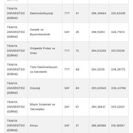
TRAKYA
ÜNİVERSİTESİ
Elektronörofizyoloji
TYT
41
298,39664
320,62459
(EDİRNE)
TRAKYA
Genetik ve
ÜNİVERSİTESİ
SAY
29
298,15293
346,71613
Biyomühendislik
(EDİRNE)
TRAKYA
Ortopedik Protez ve
ÜNİVERSİTESİ
TYT
72
294,63249
357,05238
Ortez
(EDİRNE)
TRAKYA
Tıbbi Dokümantasyon
ÜNİVERSİTESİ
TYT
66
294,52155
338,29775
ve Sekreterlik
(EDİRNE)
TRAKYA
ÜNİVERSİTESİ
Odyoloji
SAY
60
293,63940
338,43768
(EDİRNE)
TRAKYA
Bilişim Sistemleri ve
ÜNİVERSİTESİ
SAY
61
290,26631
345,22421
Teknolojileri
(EDİRNE)
TRAKYA
ÜNİVERSİTESİ
Kimya
SAY
31
288,86568
316,58597
(EDİRNE)