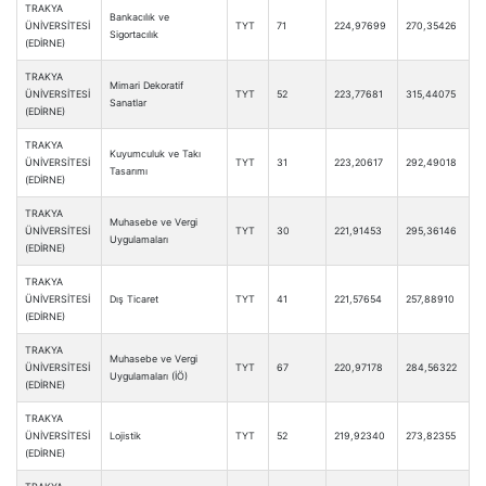
TRAKYA
Bankacılık ve
ÜNİVERSİTESİ
TYT
71
224,97699
270,35426
Sigortacılık
(EDİRNE)
TRAKYA
Mimari Dekoratif
ÜNİVERSİTESİ
TYT
52
223,77681
315,44075
Sanatlar
(EDİRNE)
TRAKYA
Kuyumculuk ve Takı
ÜNİVERSİTESİ
TYT
31
223,20617
292,49018
Tasarımı
(EDİRNE)
TRAKYA
Muhasebe ve Vergi
ÜNİVERSİTESİ
TYT
30
221,91453
295,36146
Uygulamaları
(EDİRNE)
TRAKYA
ÜNİVERSİTESİ
Dış Ticaret
TYT
41
221,57654
257,88910
(EDİRNE)
TRAKYA
Muhasebe ve Vergi
ÜNİVERSİTESİ
TYT
67
220,97178
284,56322
Uygulamaları (İÖ)
(EDİRNE)
TRAKYA
ÜNİVERSİTESİ
Lojistik
TYT
52
219,92340
273,82355
(EDİRNE)