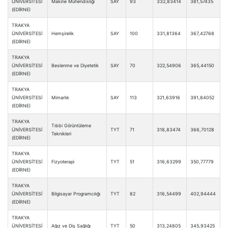
ÜNİVERSİTESİ
Makine Mühendisliği
SAY
93
332,83414
381,57435
(EDİRNE)
TRAKYA
ÜNİVERSİTESİ
Hemşirelik
SAY
100
331,81364
367,42768
(EDİRNE)
TRAKYA
ÜNİVERSİTESİ
Beslenme ve Diyetetik
SAY
70
322,54906
365,44150
(EDİRNE)
TRAKYA
ÜNİVERSİTESİ
Mimarlık
SAY
113
321,63916
391,84052
(EDİRNE)
TRAKYA
Tıbbi Görüntüleme
ÜNİVERSİTESİ
TYT
71
318,83474
366,70128
Teknikleri
(EDİRNE)
TRAKYA
ÜNİVERSİTESİ
Fizyoterapi
TYT
51
316,63299
350,77779
(EDİRNE)
TRAKYA
ÜNİVERSİTESİ
Bilgisayar Programcılığı
TYT
82
316,54499
402,94444
(EDİRNE)
TRAKYA
ÜNİVERSİTESİ
Ağız ve Diş Sağlığı
TYT
50
313,24805
345,93425