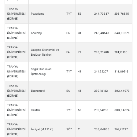
TRAKYA
ÜNİVERSİTESİ
Pazarlama
TYT
52
244,70387
298,76545
(EDİRNE)
TRAKYA
ÜNİVERSİTESİ
Arkeoloji
EA
31
243,48543
343,80675
(EDİRNE)
TRAKYA
Çalışma Ekonomisi ve
ÜNİVERSİTESİ
EA
72
243,23768
291,10100
Endüstri İlişkileri
(EDİRNE)
TRAKYA
Sağlık Kurumları
ÜNİVERSİTESİ
TYT
41
241,92207
318,89516
İşletmeciliği
(EDİRNE)
TRAKYA
ÜNİVERSİTESİ
Ekonometri
EA
41
239,18182
303,44973
(EDİRNE)
TRAKYA
ÜNİVERSİTESİ
Elektrik
TYT
52
239,14283
303,64824
(EDİRNE)
TRAKYA
ÜNİVERSİTESİ
İlahiyat (M.T.O.K.)
SÖZ
11
238,04803
274,75297
(EDİRNE)