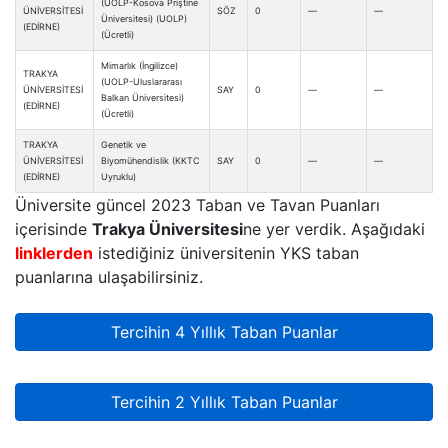
(UOLP-Kosova Priştine
ÜNİVERSİTESİ
SÖZ
0
—
—
Üniversitesi) (UOLP)
(EDİRNE)
(Ücretli)
Mimarlık (İngilizce)
TRAKYA
(UOLP-Uluslararası
ÜNİVERSİTESİ
SAY
0
—
—
Balkan Üniversitesi)
(EDİRNE)
(Ücretli)
TRAKYA
Genetik ve
ÜNİVERSİTESİ
Biyomühendislik (KKTC
SAY
0
—
—
(EDİRNE)
Uyruklu)
Üniversite güncel 2023 Taban ve Tavan Puanları
içerisinde
Trakya Üniversitesi
ne yer verdik. Aşağıdaki
linklerden
istediğiniz üniversitenin YKS taban
puanlarına ulaşabilirsiniz.
Tercihin 4 Yıllık Taban Puanlar
Tercihin 2 Yıllık Taban Puanlar