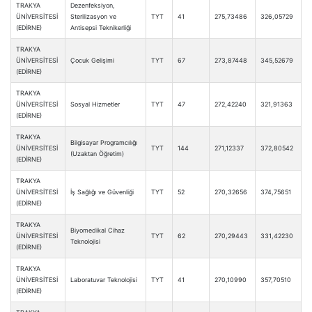
TRAKYA
Dezenfeksiyon,
ÜNİVERSİTESİ
Sterilizasyon ve
TYT
41
275,73486
326,05729
(EDİRNE)
Antisepsi Teknikerliği
TRAKYA
ÜNİVERSİTESİ
Çocuk Gelişimi
TYT
67
273,87448
345,52679
(EDİRNE)
TRAKYA
ÜNİVERSİTESİ
Sosyal Hizmetler
TYT
47
272,42240
321,91363
(EDİRNE)
TRAKYA
Bilgisayar Programcılığı
ÜNİVERSİTESİ
TYT
144
271,12337
372,80542
(Uzaktan Öğretim)
(EDİRNE)
TRAKYA
ÜNİVERSİTESİ
İş Sağlığı ve Güvenliği
TYT
52
270,32656
374,75651
(EDİRNE)
TRAKYA
Biyomedikal Cihaz
ÜNİVERSİTESİ
TYT
62
270,29443
331,42230
Teknolojisi
(EDİRNE)
TRAKYA
ÜNİVERSİTESİ
Laboratuvar Teknolojisi
TYT
41
270,10990
357,70510
(EDİRNE)