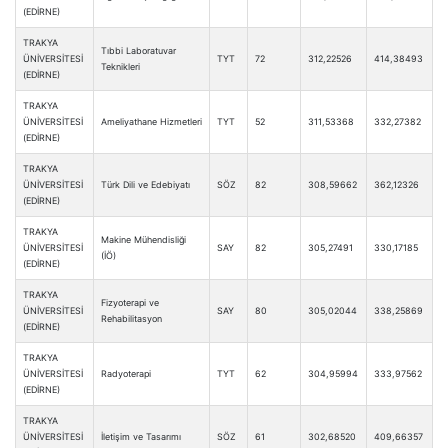
(EDİRNE)
TRAKYA
Tıbbi Laboratuvar
ÜNİVERSİTESİ
TYT
72
312,22526
414,38493
Teknikleri
(EDİRNE)
TRAKYA
ÜNİVERSİTESİ
Ameliyathane Hizmetleri
TYT
52
311,53368
332,27382
(EDİRNE)
TRAKYA
ÜNİVERSİTESİ
Türk Dili ve Edebiyatı
SÖZ
82
308,59662
362,12326
(EDİRNE)
TRAKYA
Makine Mühendisliği
ÜNİVERSİTESİ
SAY
82
305,27491
330,17185
(İÖ)
(EDİRNE)
TRAKYA
Fizyoterapi ve
ÜNİVERSİTESİ
SAY
80
305,02044
338,25869
Rehabilitasyon
(EDİRNE)
TRAKYA
ÜNİVERSİTESİ
Radyoterapi
TYT
62
304,95994
333,97562
(EDİRNE)
TRAKYA
ÜNİVERSİTESİ
İletişim ve Tasarımı
SÖZ
61
302,68520
409,66357