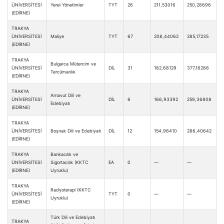
ÜNİVERSİTESİ
Yerel Yönetimler
TYT
26
211,53016
250,28696
(EDİRNE)
TRAKYA
ÜNİVERSİTESİ
Maliye
TYT
67
208,44062
285,17235
(EDİRNE)
TRAKYA
Bulgarca Mütercim ve
ÜNİVERSİTESİ
DİL
31
182,68129
377,16286
Tercümanlık
(EDİRNE)
TRAKYA
Arnavut Dili ve
ÜNİVERSİTESİ
DİL
6
166,93392
259,36808
Edebiyatı
(EDİRNE)
TRAKYA
ÜNİVERSİTESİ
Boşnak Dili ve Edebiyatı
DİL
12
154,96410
286,40642
(EDİRNE)
TRAKYA
Bankacılık ve
ÜNİVERSİTESİ
Sigortacılık (KKTC
EA
0
—
—
(EDİRNE)
Uyruklu)
TRAKYA
Radyoterapi (KKTC
ÜNİVERSİTESİ
TYT
0
—
—
Uyruklu)
(EDİRNE)
Türk Dili ve Edebiyatı
TRAKYA