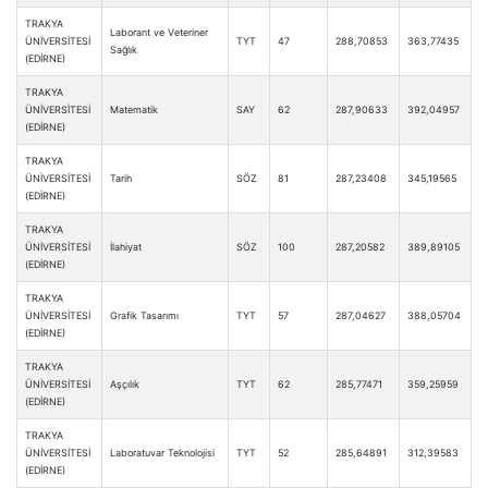
TRAKYA
Laborant ve Veteriner
ÜNİVERSİTESİ
TYT
47
288,70853
363,77435
Sağlık
(EDİRNE)
TRAKYA
ÜNİVERSİTESİ
Matematik
SAY
62
287,90633
392,04957
(EDİRNE)
TRAKYA
ÜNİVERSİTESİ
Tarih
SÖZ
81
287,23408
345,19565
(EDİRNE)
TRAKYA
ÜNİVERSİTESİ
İlahiyat
SÖZ
100
287,20582
389,89105
(EDİRNE)
TRAKYA
ÜNİVERSİTESİ
Grafik Tasarımı
TYT
57
287,04627
388,05704
(EDİRNE)
TRAKYA
ÜNİVERSİTESİ
Aşçılık
TYT
62
285,77471
359,25959
(EDİRNE)
TRAKYA
ÜNİVERSİTESİ
Laboratuvar Teknolojisi
TYT
52
285,64891
312,39583
(EDİRNE)