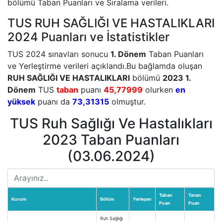
bölümü Taban Puanları ve Sıralama verileri.
TUS RUH SAĞLIĞI VE HASTALIKLARI
2024 Puanları ve İstatistikler
TUS 2024 sınavları sonucu
1. Dönem
Taban Puanları
ve Yerleştirme verileri açıklandı.Bu bağlamda oluşan
RUH SAĞLIĞI VE HASTALIKLARI
bölümü
2023 1.
Dönem
TUS
taban
puanı
45,77999
olurken
en
yüksek
puanı da
73,31315
olmuştur.
TUS Ruh Sağlığı Ve Hastalıkları
2023 Taban Puanları
(03.06.2024)
Taban
Tavan
Kurum
Bölüm
Yerleşen
Puan
Puan
Ruh Sağlığı