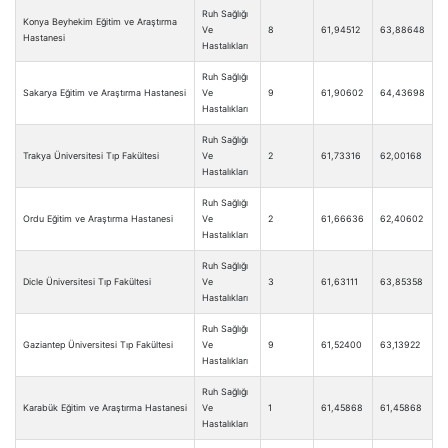
Ruh Sağlığı
Konya Beyhekim Eğitim ve Araştırma
Ve
8
61,94512
63,88648
Hastanesi
Hastalıkları
Ruh Sağlığı
Sakarya Eğitim ve Araştırma Hastanesi
Ve
9
61,90602
64,43698
Hastalıkları
Ruh Sağlığı
Trakya Üniversitesi Tıp Fakültesi
Ve
2
61,73316
62,00168
Hastalıkları
Ruh Sağlığı
Ordu Eğitim ve Araştırma Hastanesi
Ve
2
61,66636
62,40602
Hastalıkları
Ruh Sağlığı
Dicle Üniversitesi Tıp Fakültesi
Ve
3
61,63111
63,85358
Hastalıkları
Ruh Sağlığı
Gaziantep Üniversitesi Tıp Fakültesi
Ve
9
61,52400
63,13922
Hastalıkları
Ruh Sağlığı
Karabük Eğitim ve Araştırma Hastanesi
Ve
1
61,45868
61,45868
Hastalıkları