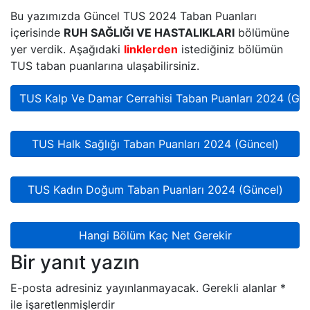
Bu yazımızda Güncel TUS 2024 Taban Puanları
içerisinde
RUH SAĞLIĞI VE HASTALIKLARI
bölümüne
yer verdik. Aşağıdaki
linklerden
istediğiniz bölümün
TUS taban puanlarına ulaşabilirsiniz.
TUS Kalp Ve Damar Cerrahisi Taban Puanları 2024 (Gün
TUS Halk Sağlığı Taban Puanları 2024 (Güncel)
TUS Kadın Doğum Taban Puanları 2024 (Güncel)
Hangi Bölüm Kaç Net Gerekir
Bir yanıt yazın
E-posta adresiniz yayınlanmayacak.
Gerekli alanlar
*
ile işaretlenmişlerdir