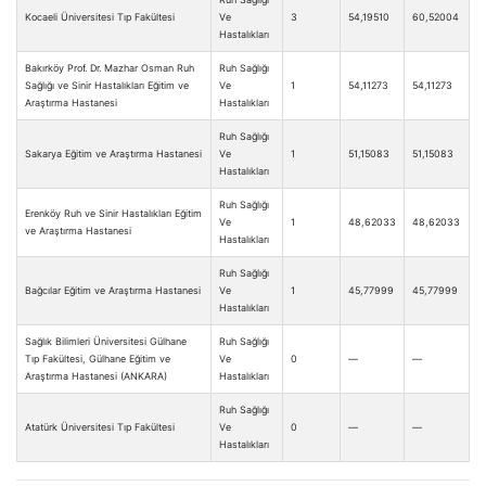
Kocaeli Üniversitesi Tıp Fakültesi
Ve
3
54,19510
60,52004
Hastalıkları
Bakırköy Prof. Dr. Mazhar Osman Ruh
Ruh Sağlığı
Sağlığı ve Sinir Hastalıkları Eğitim ve
Ve
1
54,11273
54,11273
Araştırma Hastanesi
Hastalıkları
Ruh Sağlığı
Sakarya Eğitim ve Araştırma Hastanesi
Ve
1
51,15083
51,15083
Hastalıkları
Ruh Sağlığı
Erenköy Ruh ve Sinir Hastalıkları Eğitim
Ve
1
48,62033
48,62033
ve Araştırma Hastanesi
Hastalıkları
Ruh Sağlığı
Bağcılar Eğitim ve Araştırma Hastanesi
Ve
1
45,77999
45,77999
Hastalıkları
Sağlık Bilimleri Üniversitesi Gülhane
Ruh Sağlığı
Tıp Fakültesi, Gülhane Eğitim ve
Ve
0
—
—
Araştırma Hastanesi (ANKARA)
Hastalıkları
Ruh Sağlığı
Atatürk Üniversitesi Tıp Fakültesi
Ve
0
—
—
Hastalıkları