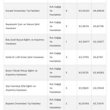
Ruh Sağlığı
Kocaeli Üniversitesi Tıp Fakültesi
Ve
6
63,60222
66,88836
Hastalıkları
Ruh Sağlığı
Başakşehir Çam ve Sakura Şehir
Ve
5
63,56274
65,60758
Hastanesi
Hastalıkları
Ruh Sağlığı
Bolu İzzet Baysal Eğitim ve Araştırma
Ve
1
63,30677
63,30677
Hastanesi
Hastalıkları
Ruh Sağlığı
Kartal Dr. Lütfi Kırdar Şehir Hastanesi
Ve
5
63,27195
65,61761
Hastalıkları
Ruh Sağlığı
Bursa Yüksek İhtisas Eğitim ve
Ve
5
63,19725
63,98283
Araştırma Hastanesi
Hastalıkları
Ruh Sağlığı
Şişli Hamidiye Etfal Eğitim ve
Ve
5
63,15620
63,57849
Araştırma Hastanesi
Hastalıkları
Ruh Sağlığı
Başkent Üniversitesi Tıp Fakültesi
Ve
2
62,92765
63,73074
Hastalıkları