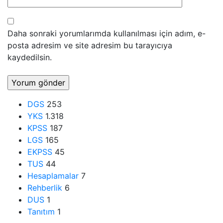
Daha sonraki yorumlarımda kullanılması için adım, e-
posta adresim ve site adresim bu tarayıcıya
kaydedilsin.
DGS
253
YKS
1.318
KPSS
187
LGS
165
EKPSS
45
TUS
44
Hesaplamalar
7
Rehberlik
6
DUS
1
Tanıtım
1