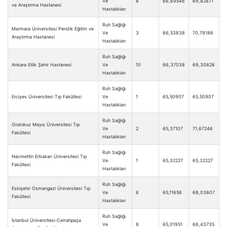
Ve
8
66,69546
69,82871
ve Araştırma Hastanesi
Hastalıkları
Ruh Sağlığı
Marmara Üniversitesi Pendik Eğitim ve
Ve
3
66,53838
70,79186
Araştırma Hastanesi
Hastalıkları
Ruh Sağlığı
Ankara Etlik Şehir Hastanesi
Ve
10
66,37038
69,30826
Hastalıkları
Ruh Sağlığı
Erciyes Üniversitesi Tıp Fakültesi
Ve
1
65,50907
65,50907
Hastalıkları
Ruh Sağlığı
Ondokuz Mayıs Üniversitesi Tıp
Ve
2
65,37107
71,67246
Fakültesi
Hastalıkları
Ruh Sağlığı
Necmettin Erbakan Üniversitesi Tıp
Ve
1
65,32227
65,32227
Fakültesi
Hastalıkları
Ruh Sağlığı
Eskişehir Osmangazi Üniversitesi Tıp
Ve
6
65,11658
68,03607
Fakültesi
Hastalıkları
Ruh Sağlığı
İstanbul Üniversitesi-Cerrahpaşa
Ve
8
65,01951
66,43735