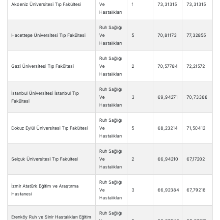
Akdeniz Üniversitesi Tıp Fakültesi
Ve
1
73,31315
73,31315
Hastalıkları
Ruh Sağlığı
Hacettepe Üniversitesi Tıp Fakültesi
Ve
5
70,81173
77,32855
Hastalıkları
Ruh Sağlığı
Gazi Üniversitesi Tıp Fakültesi
Ve
2
70,57784
72,21572
Hastalıkları
Ruh Sağlığı
İstanbul Üniversitesi İstanbul Tıp
Ve
3
69,94271
70,73388
Fakültesi
Hastalıkları
Ruh Sağlığı
Dokuz Eylül Üniversitesi Tıp Fakültesi
Ve
5
68,23214
71,50412
Hastalıkları
Ruh Sağlığı
Selçuk Üniversitesi Tıp Fakültesi
Ve
2
66,94210
67,17202
Hastalıkları
Ruh Sağlığı
İzmir Atatürk Eğitim ve Araştırma
Ve
3
66,92384
67,79218
Hastanesi
Hastalıkları
Ruh Sağlığı
Erenköy Ruh ve Sinir Hastalıkları Eğitim