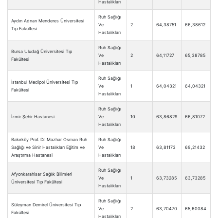
Hastalıkları
Ruh Sağlığı
Aydın Adnan Menderes Üniversitesi
Ve
2
64,38751
66,38612
Tıp Fakültesi
Hastalıkları
Ruh Sağlığı
Bursa Uludağ Üniversitesi Tıp
Ve
2
64,11727
65,38785
Fakültesi
Hastalıkları
Ruh Sağlığı
İstanbul Medipol Üniversitesi Tıp
Ve
1
64,04321
64,04321
Fakültesi
Hastalıkları
Ruh Sağlığı
İzmir Şehir Hastanesi
Ve
10
63,86829
66,81072
Hastalıkları
Bakırköy Prof. Dr. Mazhar Osman Ruh
Ruh Sağlığı
Sağlığı ve Sinir Hastalıkları Eğitim ve
Ve
18
63,81173
69,21432
Araştırma Hastanesi
Hastalıkları
Ruh Sağlığı
Afyonkarahisar Sağlık Bilimleri
Ve
1
63,73285
63,73285
Üniversitesi Tıp Fakültesi
Hastalıkları
Ruh Sağlığı
Süleyman Demirel Üniversitesi Tıp
Ve
2
63,70470
65,60084
Fakültesi
Hastalıkları