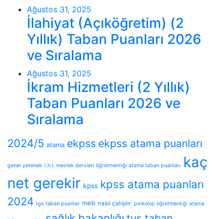
Ağustos 31, 2025
İlahiyat (Açıköğretim) (2
Yıllık) Taban Puanları 2026
ve Sıralama
Ağustos 31, 2025
İkram Hizmetleri (2 Yıllık)
Taban Puanları 2026 ve
Sıralama
2024/5
ekpss
ekpss atama puanları
atama
kaç
genel yetenek
i.h.l. meslek dersleri öğretmenliği atama taban puanları
net gerekir
kpss atama puanları
kpss
2024
meb
nasıl çalışılır
lgs taban puanlar
psikoloji öğretmenliği atama
sağlık bakanlığı
tus taban