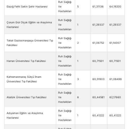
Ruh Sağlığı
Elazığ Fethi Sekin Şehir Hastanesi
Ve
5
61,31136
64,19200
Hastalıkları
Ruh Sağlığı
Çorum Erol Olçok Eğitim ve Araştırma
Ve
1
61,29337
61,29337
Hastanesi
Hastalıkları
Ruh Sağlığı
Tokat Gaziosmanpaşa Üniversitesi Tıp
Ve
2
61,06752
61,14007
Fakültesi
Hastalıkları
Ruh Sağlığı
Harran Üniversitesi Tıp Fakültesi
Ve
1
60,71501
60,71501
Hastalıkları
Ruh Sağlığı
Kahramanmaraş Sütçü İmam
Ve
3
60,51903
61,08498
Üniversitesi Tıp Fakültesi
Hastalıkları
Ruh Sağlığı
Atatürk Üniversitesi Tıp Fakültesi
Ve
6
60,44581
62,17660
Hastalıkları
Ruh Sağlığı
Adıyaman Eğitim ve Araştırma
Ve
1
60,41222
60,41222
Hastanesi
Hastalıkları
Ruh Sağlığı