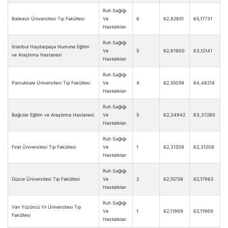
Ruh Sağlığı
Balıkesir Üniversitesi Tıp Fakültesi
Ve
6
62,82851
65,17731
Hastalıkları
Ruh Sağlığı
İstanbul Haydarpaşa Numune Eğitim
Ve
5
62,61900
63,12141
ve Araştırma Hastanesi
Hastalıkları
Ruh Sağlığı
Pamukkale Üniversitesi Tıp Fakültesi
Ve
4
62,55059
64,48214
Hastalıkları
Ruh Sağlığı
Bağcılar Eğitim ve Araştırma Hastanesi
Ve
5
62,34942
63,37280
Hastalıkları
Ruh Sağlığı
Fırat Üniversitesi Tıp Fakültesi
Ve
1
62,31208
62,31208
Hastalıkları
Ruh Sağlığı
Düzce Üniversitesi Tıp Fakültesi
Ve
2
62,15738
62,17962
Hastalıkları
Ruh Sağlığı
Van Yüzüncü Yıl Üniversitesi Tıp
Ve
1
62,11969
62,11969
Fakültesi
Hastalıkları