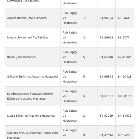
Cerrahpaşa Tıp Fakültesi
Hastalıkları
Ruh Sağlığı
Ankara Bilkent Şehir Hastanesi
Ve
18
64,95024
66,24611
Hastalıkları
Ruh Sağlığı
Mersin Üniversitesi Tıp Fakültesi
Ve
3
64,86622
66,90741
Hastalıkları
Ruh Sağlığı
Bursa Şehir Hastanesi
Ve
5
64,67766
67,36762
Hastalıkları
Ruh Sağlığı
Gülhane Eğitim ve Araştırma Hastanesi
Ve
5
64,65809
64,90428
Hastalıkları
Ruh Sağlığı
Dr. Abdurrahman Yurtaslan Onkoloji
Ve
5
64,56033
64,94132
Eğitim ve Araştırma Hastanesi
Hastalıkları
Ruh Sağlığı
Muğla Eğitim ve Araştırma Hastanesi
Ve
2
64,50029
64,64503
Hastalıkları
Ruh Sağlığı
Göztepe Prof. Dr. Süleyman Yalçın Şehir
Ve
3
64,47534
66,15430
Hastanesi