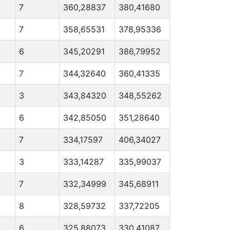
7
360,28837
380,41680
7
358,65531
378,95336
6
345,20291
386,79952
7
344,32640
360,41335
3
343,84320
348,55262
6
342,85050
351,28640
7
334,17597
406,34027
3
333,14287
335,99037
7
332,34999
345,68911
8
328,59732
337,72205
6
325,88073
330,41087