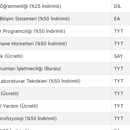
 Öğretmenliği (%25 İndirimli)
DİL
ilişim Sistemleri (%50 İndirimli)
EA
r Programcılığı (%50 İndirimli)
TYT
hane Hizmetleri (%50 İndirimli)
TYT
k (Ücretli)
SAY
rumları İşletmeciliği (Burslu)
TYT
Laboratuvar Teknikleri (%50 İndirimli)
TYT
(Ücretli)
TYT
il Yardım (Ücretli)
TYT
rofizyoloji (%50 İndirimli)
TYT