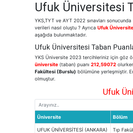
Ufuk Üniversitesi 
YKS,TYT ve AYT 2022 sınavları sonucunda üni
verileri nasıl oluştu ? Ayrıca
Ufuk Üniversite
aşağıda bulunmaktadır.
Ufuk Üniversitesi Taban Puanlar
YKS Üniversite 2023 tercihleriniz için göz
üniversite
(taban) puanı
212,59072
olurke
Fakültesi (Burslu)
bölümüne yerleşmiştir. E
olmuştur.
Ufuk Üni
Üniversite
Bölüm
UFUK ÜNİVERSİTESİ (ANKARA)
Tıp Fakül