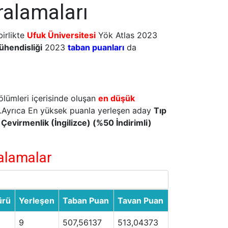
ralamaları
irlikte
Ufuk Üniversitesi
Yök Atlas 2023
ühendisliği
2023
taban puanları
da
lümleri içerisinde oluşan
en düşük
.Ayrıca En yüksek puanla yerleşen aday
Tıp
 Çevirmenlik (İngilizce) (%50 İndirimli)
ralamalar
ürü
Yerleşen
Taban Puan
Tavan Puan
9
507,56137
513,04373