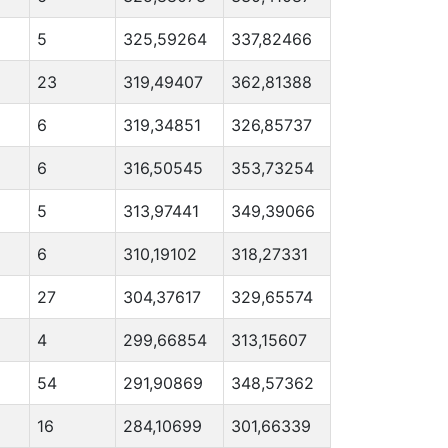
5
325,59264
337,82466
23
319,49407
362,81388
6
319,34851
326,85737
6
316,50545
353,73254
5
313,97441
349,39066
6
310,19102
318,27331
27
304,37617
329,65574
4
299,66854
313,15607
54
291,90869
348,57362
16
284,10699
301,66339