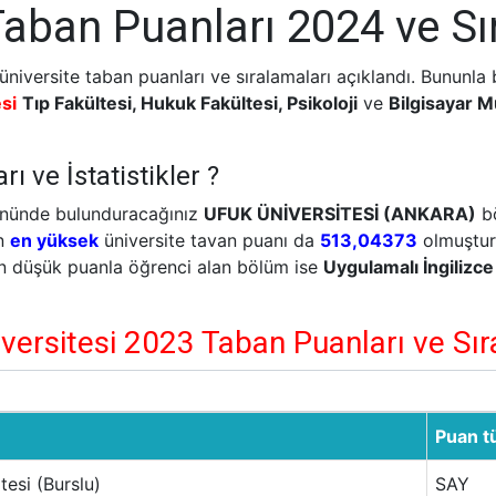
Taban Puanları 2024 ve Sı
versite taban puanları ve sıralamaları açıklandı. Bununla b
si
Tıp Fakültesi, Hukuk Fakültesi, Psikoloji
ve
Bilgisayar M
ı ve İstatistikler ?
 önünde bulunduracağınız
UFUK ÜNİVERSİTESİ (ANKARA)
bö
n
en yüksek
üniversite tavan puanı da
513,04373
olmuştur
n düşük puanla öğrenci alan bölüm ise
Uygulamalı İngilizce
versitesi 2023 Taban Puanları ve Sı
Puan t
tesi (Burslu)
SAY