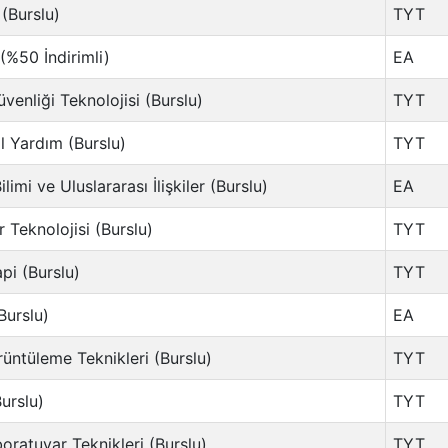
(Burslu)
TYT
 (%50 İndirimli)
EA
üvenliği Teknolojisi (Burslu)
TYT
il Yardım (Burslu)
TYT
ilimi ve Uluslararası İlişkiler (Burslu)
EA
r Teknolojisi (Burslu)
TYT
pi (Burslu)
TYT
Burslu)
EA
rüntüleme Teknikleri (Burslu)
TYT
urslu)
TYT
oratuvar Teknikleri (Burslu)
TYT