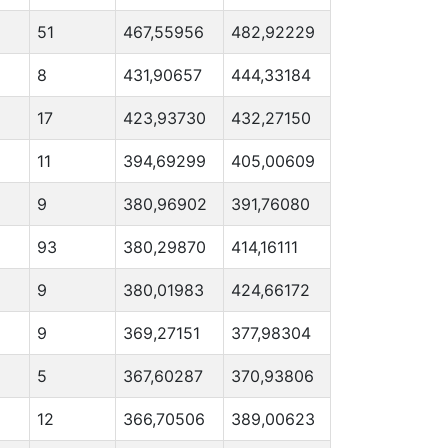
51
467,55956
482,92229
8
431,90657
444,33184
17
423,93730
432,27150
11
394,69299
405,00609
9
380,96902
391,76080
93
380,29870
414,16111
9
380,01983
424,66172
9
369,27151
377,98304
5
367,60287
370,93806
12
366,70506
389,00623