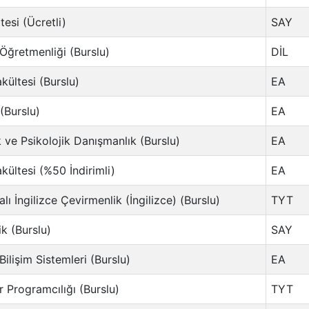
tesi (Ücretli)
SAY
 Öğretmenliği (Burslu)
DİL
kültesi (Burslu)
EA
 (Burslu)
EA
 ve Psikolojik Danışmanlık (Burslu)
EA
kültesi (%50 İndirimli)
EA
ı İngilizce Çevirmenlik (İngilizce) (Burslu)
TYT
k (Burslu)
SAY
ilişim Sistemleri (Burslu)
EA
r Programcılığı (Burslu)
TYT