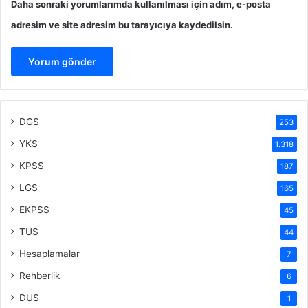
Daha sonraki yorumlarımda kullanılması için adım, e-posta
adresim ve site adresim bu tarayıcıya kaydedilsin.
DGS
253
YKS
1.318
KPSS
187
LGS
165
EKPSS
45
TUS
44
Hesaplamalar
7
Rehberlik
6
DUS
1