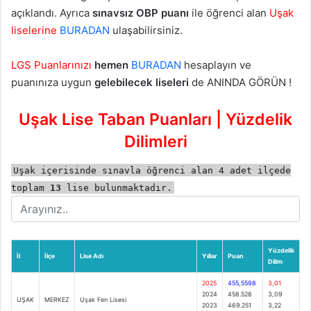
açıklandı. Ayrıca
sınavsız OBP puanı
ile öğrenci alan
Uşak
liselerine
BURADAN
ulaşabilirsiniz.
LGS Puanlarınızı
hemen
BURADAN
hesaplayın ve
puanınıza uygun
gelebilecek liseleri
de ANINDA GÖRÜN !
Uşak Lise Taban Puanları | Yüzdelik
Dilimleri
Uşak içerisinde sınavla öğrenci alan 4 adet ilçede
toplam
13
lise bulunmaktadır.
Yüzdelik
İl
İlçe
Lise Adı
Yıllar
Puan
Dilim
2025
455,5598
3,01
2024
458.528
3,09
UŞAK
MERKEZ
Uşak Fen Lisesi
2023
469.251
3,22