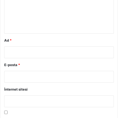
u
m
*
Ad
*
E-posta
*
İnternet sitesi