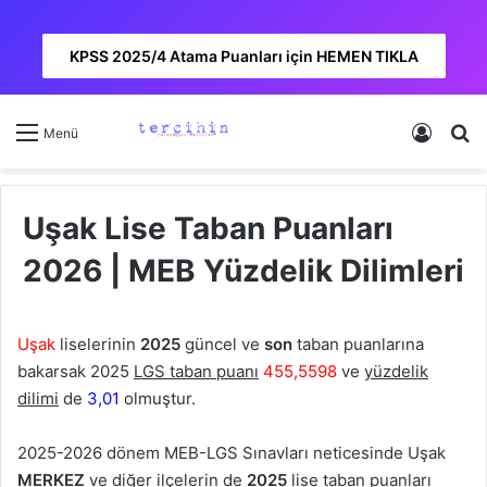
KPSS 2025/4 Atama Puanları için HEMEN TIKLA
Kayıt 
A
Menü
Uşak Lise Taban Puanları
2026 | MEB Yüzdelik Dilimleri
Uşak
liselerinin
2025
güncel ve
son
taban puanlarına
bakarsak
2025
LGS taban puanı
455,5598
ve
yüzdelik
dilimi
de
3,01
olmuştur.
2025-2026 dönem MEB-LGS Sınavları neticesinde Uşak
MERKEZ
ve diğer ilçelerin de
2025
lise taban puanları