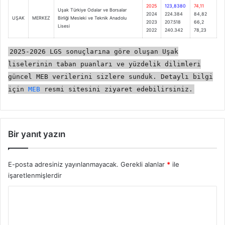
2025
123,8380
74,11
Uşak Türkiye Odalar ve Borsalar
2024
224.384
84,82
UŞAK
MERKEZ
Birliği Mesleki ve Teknik Anadolu
2023
207.518
66,2
Lisesi
2022
240.342
78,23
2025-2026 LGS sonuçlarına göre oluşan Uşak
liselerinin taban puanları ve yüzdelik dilimleri
güncel MEB verilerini sizlere sunduk. Detaylı bilgi
için
MEB
resmi sitesini ziyaret edebilirsiniz.
Bir yanıt yazın
E-posta adresiniz yayınlanmayacak.
Gerekli alanlar
*
ile
işaretlenmişlerdir
Y
o
r