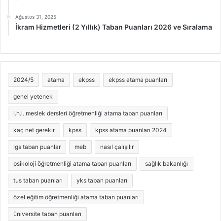
Ağustos 31, 2025
İkram Hizmetleri (2 Yıllık) Taban Puanları 2026 ve Sıralama
2024/5
atama
ekpss
ekpss atama puanları
genel yetenek
i.h.l. meslek dersleri öğretmenliği atama taban puanları
kaç net gerekir
kpss
kpss atama puanları 2024
lgs taban puanlar
meb
nasıl çalışılır
psikoloji öğretmenliği atama taban puanları
sağlık bakanlığı
tus taban puanları
yks taban puanları
özel eğitim öğretmenliği atama taban puanları
üniversite taban puanları