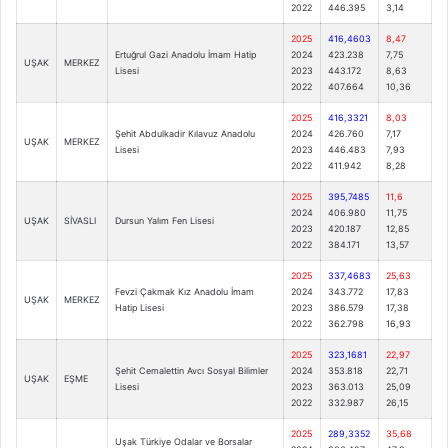
2022
446.395
3,14
2025
416,4603
8,47
Ertuğrul Gazi Anadolu İmam Hatip
2024
423.238
7,75
UŞAK
MERKEZ
Lisesi
2023
443.172
8,63
2022
407.664
10,36
2025
416,3321
8,03
Şehit Abdulkadir Kılavuz Anadolu
2024
426.760
7,17
UŞAK
MERKEZ
Lisesi
2023
446.483
7,93
2022
411.942
8,28
2025
395,7485
11,6
2024
406.980
11,75
UŞAK
SİVASLI
Dursun Yalım Fen Lisesi
2023
420.187
12,85
2022
384.171
13,57
2025
337,4683
25,63
Fevzi Çakmak Kız Anadolu İmam
2024
343.772
17,83
UŞAK
MERKEZ
Hatip Lisesi
2023
386.579
17,38
2022
362.798
16,93
2025
323,1681
22,97
Şehit Cemalettin Avcı Sosyal Bilimler
2024
353.818
22,71
UŞAK
EŞME
Lisesi
2023
363.013
25,09
2022
332.987
26,15
2025
289,3352
35,68
Uşak Türkiye Odalar ve Borsalar