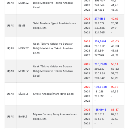
2024
306.407
47,9
UŞAK
MERKEZ
Birliği Mesleki ve Teknik Anadolu
2023
276.544
41,45
Lisesi
2022
287.233
45,37
2025
277,5163
42,69
Şehit Mustafa Eğerci Anadolu İmam
2024
284.579
26,31
UŞAK
EŞME
Hatip Lisesi
2023
347.486
27,61
2022
324.765
-
2025
229,7801
43,03
Uşak Türkiye Odalar ve Borsalar
2024
288.922
49,03
UŞAK
MERKEZ
Birliği Mesleki ve Teknik Anadolu
2023
273.654
45,88
Lisesi
2022
277.370
49,28
2025
206,7980
55,34
Uşak Türkiye Odalar ve Borsalar
2024
256.820
69,82
UŞAK
MERKEZ
Birliği Mesleki ve Teknik Anadolu
2023
230.988
59,76
Lisesi
2022
250.842
59,28
2025
180,6638
97,96
2024
181.228
87,92
UŞAK
SİVASLI
Sivaslı Anadolu İmam Hatip Lisesi
2023
202.533
-
2022
-
-
2025
155,0945
86,37
Miyase Durmuş Tanış Anadolu İmam
2024
205.812
87,03
UŞAK
BANAZ
Hatip Lisesi
2023
204.013
42,59
2022
-
-