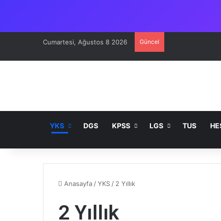
Cumartesi, Ağustos 8 2026
Güncel
YKS
DGS
KPSS
LGS
TUS
HE
Anasayfa
/
YKS
/
2 Yıllık
2 Yıllık