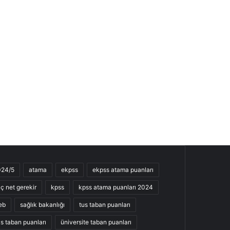
024/5
atama
ekpss
ekpss atama puanları
ç net gerekir
kpss
kpss atama puanları 2024
eb
sağlık bakanlığı
tus taban puanları
s taban puanları
üniversite taban puanları